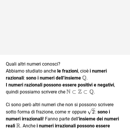
Quali altri numeri conosci?
Abbiamo studiato anche
le frazioni
, cioè
i numeri
Q
\mathbb{Q}
razionali
:
sono i numeri dell’insieme
.
I numeri razionali possono essere positivi e negativi
,
N
Z
Q
\mathbb{N}
⊂
⊂
quindi possiamo scrivere che
.
\subset
Ci sono però altri numeri che non si possono scrivere
\mathbb{Z}
\pi
\sqrt
\subset
2
sotto forma di frazione, come
oppure
:
sono i
π
2
\mathbb{Q}
numeri irrazionali
! Fanno parte dell’
insieme dei numeri
R
\mathbb{R}
reali
. Anche
i numeri irrazionali possono essere