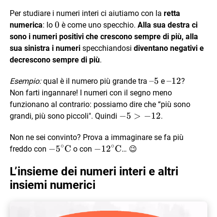
Per studiare i numeri interi ci aiutiamo con la
retta
0
0
numerica
: lo
è come uno specchio.
Alla sua destra ci
sono i numeri positivi che crescono sempre di più, alla
sua sinistra i numeri
specchiandosi
diventano negativi e
decrescono sempre di più
.
–
–5
–
–12
Esempio:
qual è il numero più grande tra
e
?
5
12
Non farti ingannare! I numeri con il segno meno
funzionano al contrario: possiamo dire che “più sono
-5
−
5
>
−
12
grandi, più sono piccoli". Quindi
.
>
Non ne sei convinto? Prova a immaginare se fa più
-12
∘
∘
-5^\circ
−
5
C
-12^\circ
−
1
2
C
freddo con
o con
… 😉
\text{C}
\text{C}
L’insieme dei numeri interi e altri
insiemi numerici