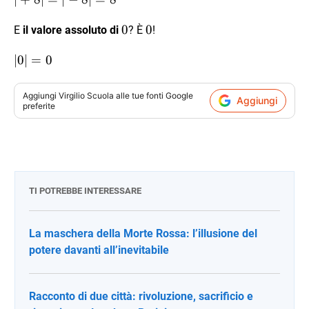
= 8
0
0
0
0
E
il valore assoluto di
? È
!
|0|=0
∣0∣
=
0
Aggiungi
Virgilio Scuola
alle tue fonti Google
Aggiungi
preferite
TI POTREBBE INTERESSARE
La maschera della Morte Rossa: l’illusione del
potere davanti all’inevitabile
Racconto di due città: rivoluzione, sacrificio e