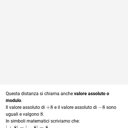
Questa distanza si chiama anche
valore assoluto o
modulo
.
+8
+
8
-8
−
8
Il valore assoluto di
e il valore assoluto di
sono
8
8
uguali e valgono
.
In simboli matematici scriviamo che:
|+8|=|-8|
∣
+
8∣
=
∣
−
8∣
=
8