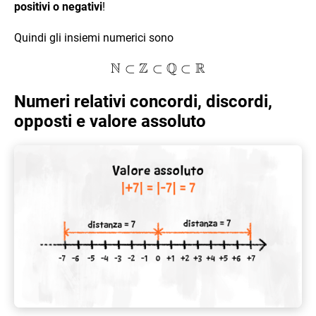
positivi o
negativi
!
Quindi gli insiemi numerici sono
N
Z
Q
R
⊂
⊂
\mathbb{N} \subset \mat
⊂
Numeri relativi concordi, discordi,
opposti e valore assoluto