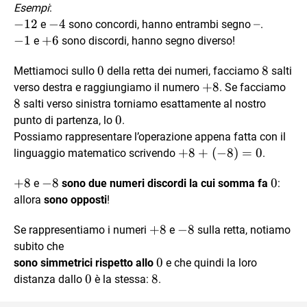
Esempi
:
-12
−
12
-4
−
4
–
–
e
sono concordi, hanno entrambi segno
.
-1
−
1
+6
+
6
e
sono discordi, hanno segno diverso!
0
0
8
8
Mettiamoci sullo
della retta dei numeri, facciamo
salti
+8
+
8
8
verso destra e raggiungiamo il numero
. Se facciamo
8
salti verso sinistra torniamo esattamente al nostro
0
0
punto di partenza, lo
.
Possiamo rappresentare l’operazione appena fatta con il
+8 +
+
8
+
(
−
8
)
=
0
linguaggio matematico scrivendo
.
(-8)=0
+8
+
8
-8
−
8
0
0
e
sono due numeri discordi la cui somma fa
:
allora
sono opposti
!
+8
+
8
-8
−
8
Se rappresentiamo i numeri
e
sulla retta, notiamo
subito che
0
0
sono simmetrici rispetto allo
e che quindi la loro
0
0
8
8
distanza dallo
è la stessa:
.