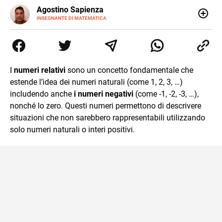
E-
Agostino Sapienza
MAIL
LINKEDIN
INSEGNANTE DI MATEMATICA
Sono nato a Reggio Calabria il 07/10/85. Mi sono
diplomato nel 2005 all'Istituto Magistrale Statale
Tommaso Gulli. Ho conseguito la laurea triennale in
Relazioni Internazionali a Messina e in Economia
Internazionale a Padova. Dopo un pò di anni negli studi
I
numeri relativi
sono un concetto fondamentale che
commercialisti sono stato chiamato per una supplenza
estende l’idea dei numeri naturali (come 1, 2, 3, …)
covid nella classe di insegnamento A47. Ho poi
conseguito l'abilitazione a Trieste nel sostegno e sono
includendo anche
i numeri negativi
(come -1, -2, -3, …),
entrato di ruolo nel 2023
nonché lo zero. Questi numeri permettono di descrivere
situazioni che non sarebbero rappresentabili utilizzando
solo numeri naturali o interi positivi.