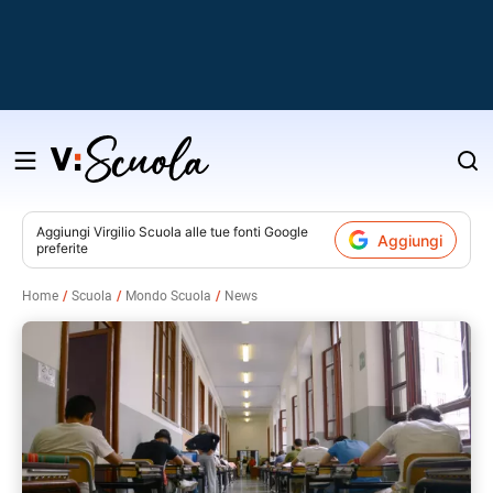
Salta
al
contenuto
Aggiungi
Virgilio Scuola
alle tue fonti Google
Aggiungi
preferite
v
Home
Scuola
Mondo Scuola
News
i