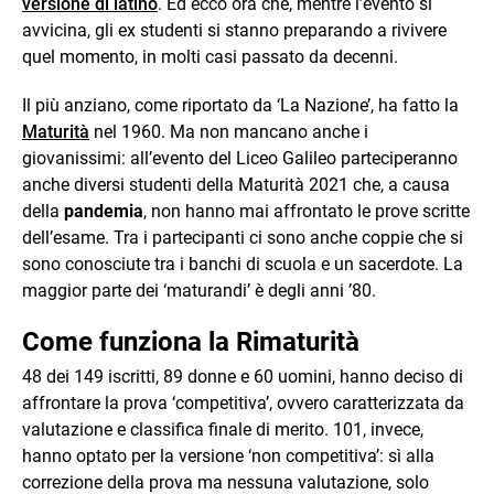
versione di latino
. Ed ecco ora che, mentre l’evento si
avvicina, gli ex studenti si stanno preparando a rivivere
quel momento, in molti casi passato da decenni.
Il più anziano, come riportato da ‘La Nazione’, ha fatto la
Maturità
nel 1960. Ma non mancano anche i
giovanissimi: all’evento del Liceo Galileo parteciperanno
anche diversi studenti della Maturità 2021 che, a causa
della
pandemia
, non hanno mai affrontato le prove scritte
dell’esame. Tra i partecipanti ci sono anche coppie che si
sono conosciute tra i banchi di scuola e un sacerdote. La
maggior parte dei ‘maturandi’ è degli anni ’80.
Come funziona la Rimaturità
48 dei 149 iscritti, 89 donne e 60 uomini, hanno deciso di
affrontare la prova ‘competitiva’, ovvero caratterizzata da
valutazione e classifica finale di merito. 101, invece,
hanno optato per la versione ‘non competitiva’: sì alla
correzione della prova ma nessuna valutazione, solo