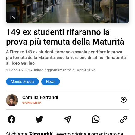
IPA
149 ex studenti rifaranno la
prova più temuta della Maturità
A Firenze 149 ex studenti tornano a scuola per rifare la prova
più temuta della Maturità, cioè la versione di latino: Rimaturità
al liceo Galileo
21 Aprile 2024 - Ultimo Aggiornamento: 21 Aprile 2024
Mondo Scuola
News
E-
Camilla Ferrandi
MAIL
LINKEDIN
GIORNALISTA
Nata e cresciuta a Grosseto, sono una giornalista
pubblicista laureata in Scienze politiche. Nel 2016 decido
di trasformare la passione per la scrittura in un lavoro, e
da lì non mi sono più fermata. L’attualità è il mio pane
quotidiano, i libri la mia via per evadere e viaggiare con la
Si chiama ‘
Rimaturità
‘ l’evento originale organizzato da