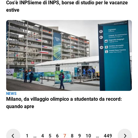
Cos'è INPSieme di INPS, borse di studio per le vacanze
estive
NEWS
Milano, da villaggio olimpico a studentato da record:
quando apre
1
…
4
5
6
7
8
9
10
…
449