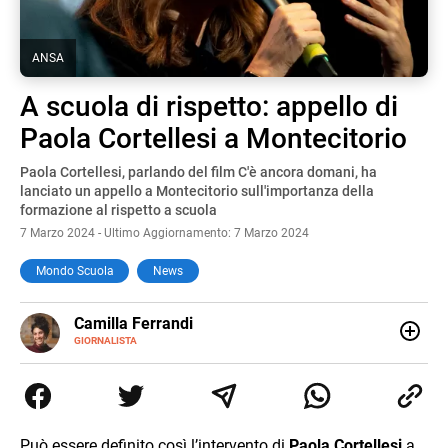
ANSA
A scuola di rispetto: appello di
Paola Cortellesi a Montecitorio
Paola Cortellesi, parlando del film C'è ancora domani, ha
lanciato un appello a Montecitorio sull'importanza della
formazione al rispetto a scuola
7 Marzo 2024 - Ultimo Aggiornamento: 7 Marzo 2024
Mondo Scuola
News
E-
Camilla Ferrandi
MAIL
LINKEDIN
GIORNALISTA
Nata e cresciuta a Grosseto, sono una giornalista
pubblicista laureata in Scienze politiche. Nel 2016 decido
di trasformare la passione per la scrittura in un lavoro, e
da lì non mi sono più fermata. L’attualità è il mio pane
quotidiano, i libri la mia via per evadere e viaggiare con la
Può essere definito così l’intervento di
Paola Cortellesi
a