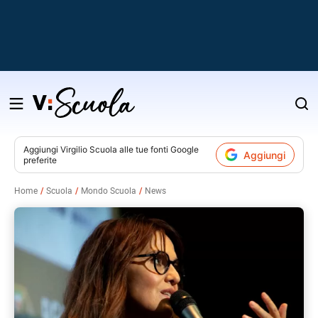
Salta
al
contenuto
Aggiungi
Virgilio Scuola
alle tue fonti Google
Aggiungi
preferite
v
Home
Scuola
Mondo Scuola
News
i