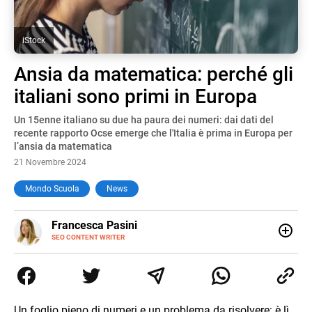
iStock
Ansia da matematica: perché gli
italiani sono primi in Europa
Un 15enne italiano su due ha paura dei numeri: dai dati del
recente rapporto Ocse emerge che l'Italia è prima in Europa per
l’ansia da matematica
21 Novembre 2024
Mondo Scuola
News
E-
Francesca Pasini
MAIL
SEO CONTENT WRITER
Content Writer laureata in Economia e Gestione delle Arti
e delle Attività Culturali, vivo tra l'Italia e la Spagna. Amo
le diverse sfumature dell'informazione e quelle storie di
vita che parlano di luoghi, viaggi unici, cultura e lifestyle,
che trasformo in parole scritte per lavoro e per passione.
Un foglio pieno di numeri e un problema da risolvere: è lì