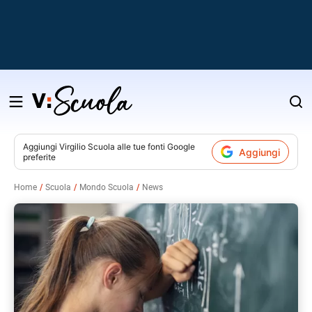
Salta
al
contenuto
Aggiungi
Virgilio Scuola
alle tue fonti Google
Aggiungi
preferite
v
Home
Scuola
Mondo Scuola
News
i