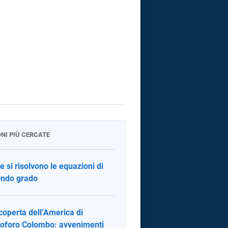
ONI PIÙ CERCATE
 si risolvono le equazioni di
ndo grado
coperta dell’America di
toforo Colombo: avvenimenti