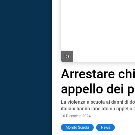
Ipa
Arrestare chi
appello dei p
La violenza a scuola ai danni di d
italiani hanno lanciato un appello 
16 Dicembre 2024
i
Mondo Scuola
News
tografico