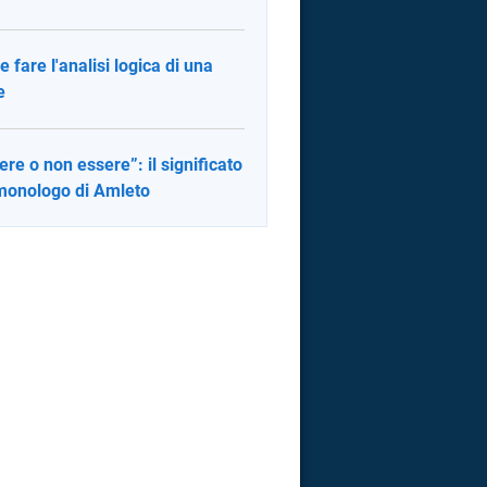
 fare l'analisi logica di una
e
ere o non essere”: il significato
monologo di Amleto