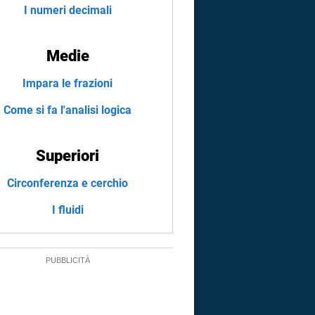
I numeri decimali
Medie
Impara le frazioni
Come si fa l'analisi logica
Superiori
Circonferenza e cerchio
I fluidi