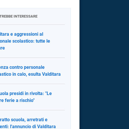
OTREBBE INTERESSARE
itara e aggressioni al
onale scolastico: tutte le
ure
enza contro personale
astico in calo, esulta Valditara
uola presidi in rivolta: "Le
re ferie a rischio"
ratto scuola, arretrati e
nti: l'annuncio di Valditara