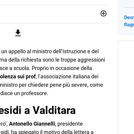
Decr
sionata di sostenibilità e cultura. Dopo la laurea in scienze
flag
ato con grandi gruppi editoriali e agenzie di
nella scrittura di articoli sul mondo scolastico.
un appello al ministro dell’Istruzione e del
ema della richiesta sono le troppe aggressioni
isce a scuola. Proprio in occasione della
olenza sui prof
, l’associazione italiana dei
l ministro per chiedere pene più severe, come
disce un professore.
esidi a Valditara
ro’,
Antonello Giannelli
, presidente
idi, ha spiegato il motivo della lettera a