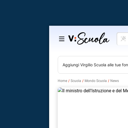
Cosa
Salta
vuoi
al
impar
contenuto
Aggiungi
Virgilio Scuola
alle tue fon
Home
Scuola
Mondo Scuola
News