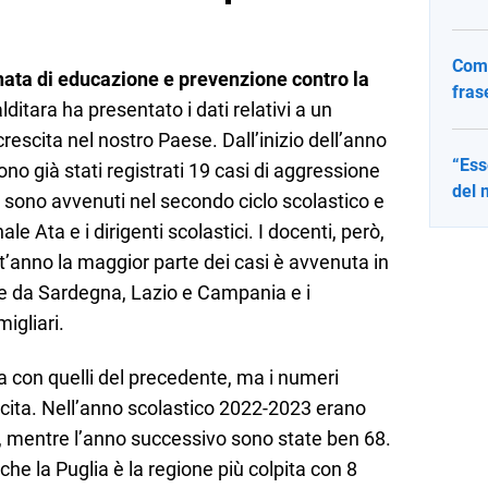
Come
nata di educazione e prevenzione contro la
fras
alditara ha presentato i dati relativi a un
rescita nel nostro Paese. Dall’inizio dell’anno
“Ess
ono già stati registrati 19 casi di aggressione
del 
i sono avvenuti nel secondo ciclo scolastico e
e Ata e i dirigenti scolastici. I docenti, però,
st’anno la maggior parte dei casi è avvenuta in
 da Sardegna, Lazio e Campania e i
igliari.
ea con quelli del precedente, ma i numeri
scita. Nell’anno scolastico 2022-2023 erano
, mentre l’anno successivo sono state ben 68.
he la Puglia è la regione più colpita con 8