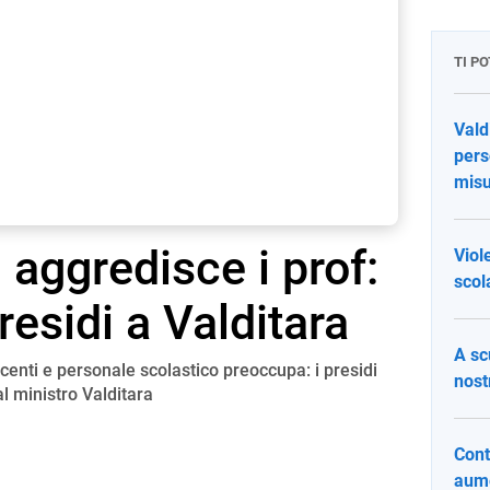
TI P
Vald
pers
mis
 aggredisce i prof:
Viol
scol
residi a Valditara
A sc
ocenti e personale scolastico preoccupa: i presidi
nost
al ministro Valditara
Cont
aume