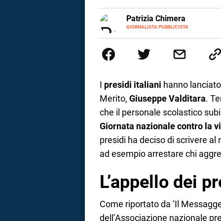
a
E-
Patrizia Chimera
MAIL
LINKEDIN
GIORNALISTA PUBBLICISTA
Giornalista pubblicista, è appas
correnze
della comunicazione ha collabor
comunicazione specializzandosi 
I
presidi italiani
hanno lanciato 
Merito,
Giuseppe Valditara
. T
che il personale scolastico sub
Giornata nazionale contro la vi
presidi ha deciso di scrivere a
ad esempio arrestare chi aggre
L’appello dei pr
Come riportato da ‘Il Messagge
dell’Associazione nazionale pres