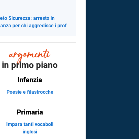
eto Sicurezza: arresto in
ranza per chi aggredisce i prof
in primo piano
Infanzia
Poesie e filastrocche
Primaria
Impara tanti vocaboli
inglesi