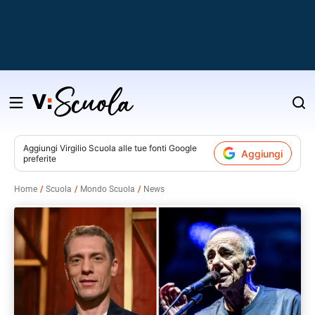
Salta
al
contenuto
Aggiungi
Virgilio Scuola
alle tue fonti Google
Aggiungi
preferite
v
Home
Scuola
Mondo Scuola
News
i