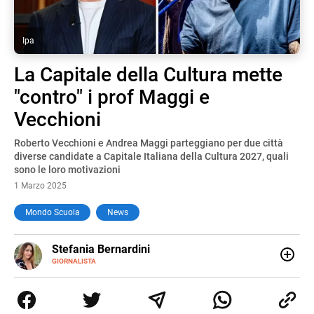
Ipa
La Capitale della Cultura mette
"contro" i prof Maggi e
Vecchioni
Roberto Vecchioni e Andrea Maggi parteggiano per due città
diverse candidate a Capitale Italiana della Cultura 2027, quali
sono le loro motivazioni
1 Marzo 2025
Mondo Scuola
News
E-
Stefania Bernardini
MAIL
GIORNALISTA
Giornalista professionista dal 2012, ha collaborato con le
principali testate nazionali. Ha scritto e realizzato servizi
Tv di cronaca, politica, scuola, economia e spettacolo. Ha
esperienze nella redazione di testate giornalistiche online