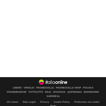
LIBERO
VIRGILIO
PAGINEGIALLE
PAGINEGIALLE SHOP
PGCASA
PAGINEBIANCHE
TUTTOCITTÀ
DILEI
SIVIAGGIA
QUIFINANZA
BUONISSIMO
SUPEREVA
Chi siamo
Note Legali
Privacy
Cookie Policy
Preferenze sui cookie
Aiuto