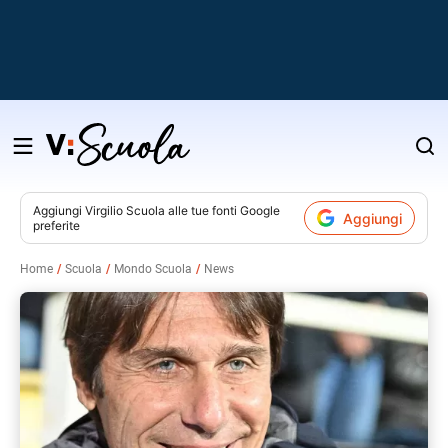
Salta
al
contenuto
Aggiungi
Virgilio Scuola
alle tue fonti Google
Aggiungi
preferite
v
Home
Scuola
Mondo Scuola
News
i