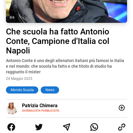
Ipa
Che scuola ha fatto Antonio
Conte, Campione d'Italia col
Napoli
Antonio Conte è uno degli allenatori italiani più famosi in Italia
e nel mondo: che scuola ha fatto e che titolo di studio ha
raggiunto il mister
24 Maggio 2025
Mondo Scuola
News
E-
Patrizia Chimera
MAIL
LINKEDIN
GIORNALISTA PUBBLICISTA
Giornalista pubblicista, è appassionata di sostenibilità e
cultura. Dopo la laurea in scienze della comunicazione ha
collaborato con grandi gruppi editoriali e agenzie di
comunicazione specializzandosi nella scrittura di articoli