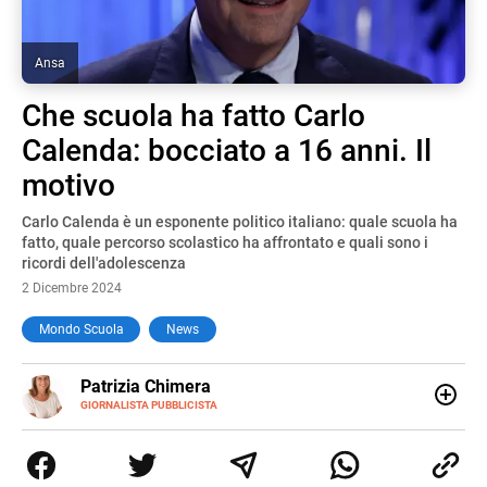
Ansa
Che scuola ha fatto Carlo
Calenda: bocciato a 16 anni. Il
motivo
Carlo Calenda è un esponente politico italiano: quale scuola ha
fatto, quale percorso scolastico ha affrontato e quali sono i
ricordi dell'adolescenza
2 Dicembre 2024
Mondo Scuola
News
E-
Patrizia Chimera
MAIL
LINKEDIN
GIORNALISTA PUBBLICISTA
Giornalista pubblicista, è appassionata di sostenibilità e
cultura. Dopo la laurea in scienze della comunicazione ha
collaborato con grandi gruppi editoriali e agenzie di
comunicazione specializzandosi nella scrittura di articoli