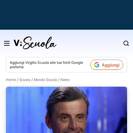
Salta
al
contenuto
Aggiungi
Virgilio Scuola
alle tue fonti Google
Aggiungi
preferite
v
Home
Scuola
Mondo Scuola
News
i