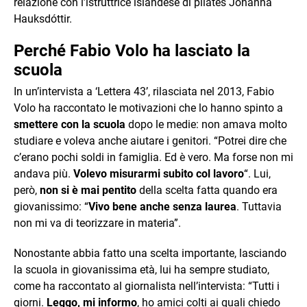
relazione con l’istruttrice islandese di pilates Jóhanna
Hauksdóttir.
Perché Fabio Volo ha lasciato la
scuola
In un’intervista a ‘Lettera 43’, rilasciata nel 2013, Fabio
Volo ha raccontato le motivazioni che lo hanno spinto a
smettere con la scuola
dopo le medie: non amava molto
studiare e voleva anche aiutare i genitori. “Potrei dire che
c’erano pochi soldi in famiglia. Ed è vero. Ma forse non mi
andava più.
Volevo misurarmi subito col lavoro
“. Lui,
però,
non si è mai pentito
della scelta fatta quando era
giovanissimo: “
Vivo bene anche senza laurea
. Tuttavia
non mi va di teorizzare in materia”.
Nonostante abbia fatto una scelta importante, lasciando
la scuola in giovanissima età, lui ha sempre studiato,
come ha raccontato al giornalista nell’intervista: “Tutti i
giorni.
Leggo, mi informo
, ho amici colti ai quali chiedo