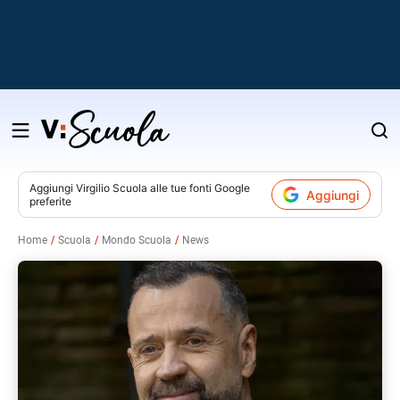
Salta
al
contenuto
Aggiungi
Virgilio Scuola
alle tue fonti Google
Aggiungi
preferite
v
Home
Scuola
Mondo Scuola
News
i