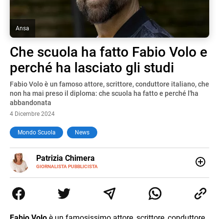
Ansa
Che scuola ha fatto Fabio Volo e
perché ha lasciato gli studi
Fabio Volo è un famoso attore, scrittore, conduttore italiano, che
non ha mai preso il diploma: che scuola ha fatto e perché l'ha
abbandonata
4 Dicembre 2024
Mondo Scuola
News
E-
Patrizia Chimera
MAIL
LINKEDIN
GIORNALISTA PUBBLICISTA
Giornalista pubblicista, è appassionata di sostenibilità e
cultura. Dopo la laurea in scienze della comunicazione ha
collaborato con grandi gruppi editoriali e agenzie di
comunicazione specializzandosi nella scrittura di articoli
sul mondo scolastico.
Fabio Volo
è un famosissimo attore, scrittore, conduttore