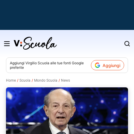
Salta
al
contenuto
Aggiungi
Virgilio Scuola
alle tue fonti Google
Aggiungi
preferite
v
Home
Scuola
Mondo Scuola
News
i