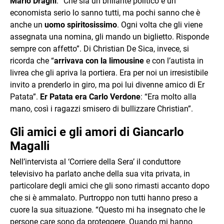
Mario Draghi
: “Che sia un brillante politico e un
economista serio lo sanno tutti, ma pochi sanno che è
anche un
uomo spiritosissimo
. Ogni volta che gli viene
assegnata una nomina, gli mando un biglietto. Risponde
sempre con affetto”. Di Christian De Sica, invece, si
ricorda che “
arrivava con la limousine
e con l’autista in
livrea che gli apriva la portiera. Era per noi un irresistibile
invito a prenderlo in giro, ma poi lui divenne amico di Er
Patata”.
Er Patata era Carlo Verdone
: “Era molto alla
mano, così i ragazzi smisero di bullizzare Christian”.
Gli amici e gli amori di Giancarlo
Magalli
Nell’intervista al ‘Corriere della Sera’ il conduttore
televisivo ha parlato anche della sua vita privata, in
particolare degli amici che gli sono rimasti accanto dopo
che si è ammalato. Purtroppo non tutti hanno preso a
cuore la sua situazione. “Questo mi ha insegnato che le
persone care sono da proteggere. Quando mi hanno