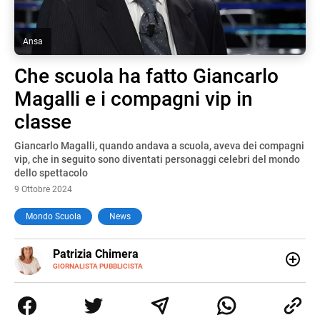
Ansa
Che scuola ha fatto Giancarlo
Magalli e i compagni vip in
classe
Giancarlo Magalli, quando andava a scuola, aveva dei compagni
vip, che in seguito sono diventati personaggi celebri del mondo
dello spettacolo
9 Ottobre 2024
Mondo Scuola
News
E-
Patrizia Chimera
MAIL
LINKEDIN
GIORNALISTA PUBBLICISTA
Giornalista pubblicista, è appassionata di sostenibilità e
cultura. Dopo la laurea in scienze della comunicazione ha
collaborato con grandi gruppi editoriali e agenzie di
comunicazione specializzandosi nella scrittura di articoli