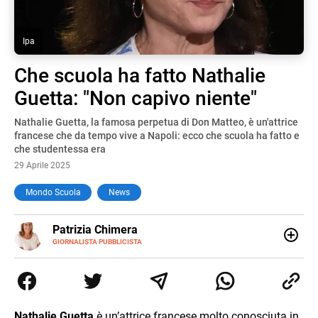
Ipa
Che scuola ha fatto Nathalie
Guetta: "Non capivo niente"
Nathalie Guetta, la famosa perpetua di Don Matteo, è un'attrice
francese che da tempo vive a Napoli: ecco che scuola ha fatto e
che studentessa era
29 Aprile 2025
Mondo Scuola
News
E-
Patrizia Chimera
MAIL
LINKEDIN
GIORNALISTA PUBBLICISTA
Giornalista pubblicista, è appassionata di sostenibilità e
cultura. Dopo la laurea in scienze della comunicazione ha
collaborato con grandi gruppi editoriali e agenzie di
comunicazione specializzandosi nella scrittura di articoli
sul mondo scolastico.
Nathalie Guetta
è un’attrice francese molto conosciuta in