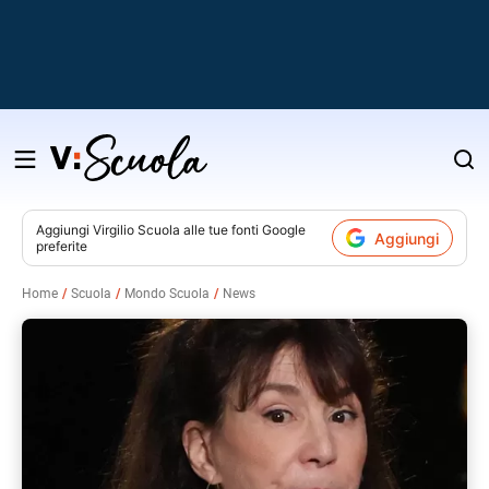
Salta
al
contenuto
Aggiungi
Virgilio Scuola
alle tue fonti Google
Aggiungi
preferite
v
Home
Scuola
Mondo Scuola
News
i