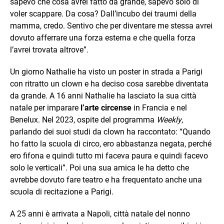
sapevo che cosa avrei fatto da grande, sapevo solo di
voler scappare. Da cosa? Dall’incubo dei traumi della
mamma, credo. Sentivo che per diventare me stessa avrei
dovuto afferrare una forza esterna e che quella forza
l’avrei trovata altrove”.
Un giorno Nathalie ha visto un poster in strada a Parigi
con ritratto un clown e ha deciso cosa sarebbe diventata
da grande. A 16 anni Nathalie ha lasciato la sua città
natale per imparare
l’arte circense
in Francia e nel
Benelux. Nel 2023, ospite del programma
Weekly
,
parlando dei suoi studi da clown ha raccontato: “Quando
ho fatto la scuola di circo, ero abbastanza negata, perché
ero fifona e quindi tutto mi faceva paura e quindi facevo
solo le verticali”. Poi una sua amica le ha detto che
avrebbe dovuto fare teatro e ha frequentato anche una
scuola di recitazione a Parigi.
A 25 anni è arrivata a Napoli, città natale del nonno