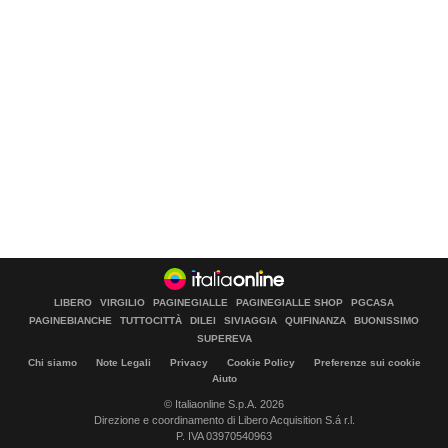
LIBERO
VIRGILIO
PAGINEGIALLE
PAGINEGIALLE SHOP
PGCASA
PAGINEBIANCHE
TUTTOCITTÀ
DILEI
SIVIAGGIA
QUIFINANZA
BUONISSIMO
SUPEREVA
Chi siamo
Note Legali
Privacy
Cookie Policy
Preferenze sui cookie
Aiuto
© Italiaonline S.p.A. 2026
Direzione e coordinamento di Libero Acquisition S.á r.l.
P. IVA 03970540963