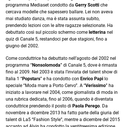
programma Mediaset condotto da
Gerry Scotti
che
cercava modelle che sapessero ballare. Lei non aveva
mai studiato danza, ma è stata assunta subito,
prendendo lezioni con le altre ragazze selezionate. Ha
debuttato così sul piccolo schermo come
letterina
nel
quiz di Canale 5, restandoci per due stagioni, fino a
giugno del 2002.
Come conduttrice ha debuttato nell’agosto del 2002 nel
programma “
Nonsolomoda
” di Canale 5, dove è rimasta
fino al 2009. Nel 2003 è stata l’inviata del talent show di
Italia 1 “
Popstars
” e ha condotto con
Enrico Papi
lo
speciale “Moda mare a Porto Cervo”. A “
Verissimo
” ha
iniziato a lavorare nel 2004, come giornalista di moda in
una rubrica dedicata, fino al 2006, quando è diventata
conduttrice prendendo il posto di
Paola Perego
. Da
novembre a dicembre 2013 ha fatto parte della giuria del
talent di La5 “Fashion Style”, mentre a dicembre del 2015
accanto ad Alvin ha condotto la ventitreesima edizione