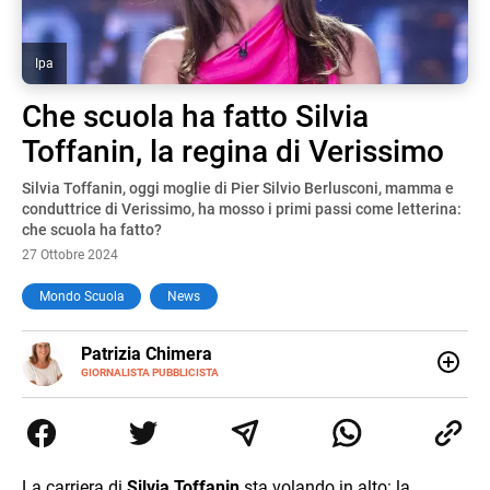
Ipa
Che scuola ha fatto Silvia
Toffanin, la regina di Verissimo
Silvia Toffanin, oggi moglie di Pier Silvio Berlusconi, mamma e
conduttrice di Verissimo, ha mosso i primi passi come letterina:
che scuola ha fatto?
27 Ottobre 2024
Mondo Scuola
News
E-
Patrizia Chimera
MAIL
LINKEDIN
GIORNALISTA PUBBLICISTA
Giornalista pubblicista, è appassionata di sostenibilità e
cultura. Dopo la laurea in scienze della comunicazione ha
collaborato con grandi gruppi editoriali e agenzie di
comunicazione specializzandosi nella scrittura di articoli
sul mondo scolastico.
La carriera di
Silvia Toffanin
sta volando in alto: la