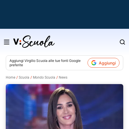
Salta
al
contenuto
Aggiungi
Virgilio Scuola
alle tue fonti Google
Aggiungi
preferite
v
Home
Scuola
Mondo Scuola
News
i