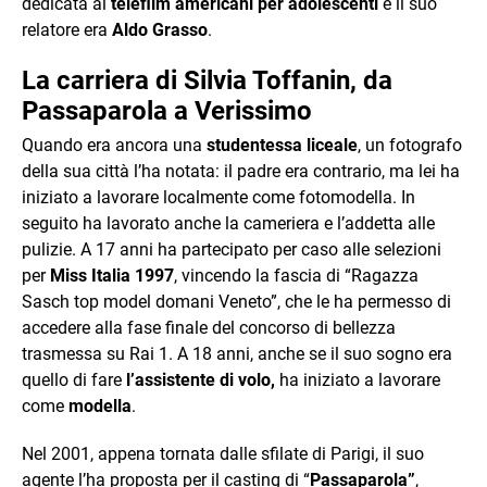
dedicata ai
telefilm americani per adolescenti
e il suo
relatore era
Aldo Grasso
.
La carriera di Silvia Toffanin, da
Passaparola a Verissimo
Quando era ancora una
studentessa liceale
, un fotografo
della sua città l’ha notata: il padre era contrario, ma lei ha
iniziato a lavorare localmente come fotomodella. In
seguito ha lavorato anche la cameriera e l’addetta alle
pulizie. A 17 anni ha partecipato per caso alle selezioni
per
Miss Italia 1997
, vincendo la fascia di “Ragazza
Sasch top model domani Veneto”, che le ha permesso di
accedere alla fase finale del concorso di bellezza
trasmessa su Rai 1. A 18 anni, anche se il suo sogno era
quello di fare
l’assistente di volo,
ha iniziato a lavorare
come
modella
.
Nel 2001, appena tornata dalle sfilate di Parigi, il suo
agente l’ha proposta per il casting di “
Passaparola”
,