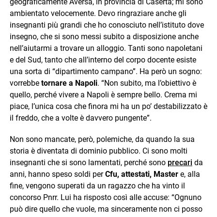
geograficamente Aversa, in provincia di Caserta; mi sono
ambientato velocemente. Devo ringraziare anche gli
insegnanti più grandi che ho conosciuto nell’istituto dove
insegno, che si sono messi subito a disposizione anche
nell’aiutarmi a trovare un alloggio. Tanti sono napoletani
e del Sud, tanto che all’interno del corpo docente esiste
una sorta di “dipartimento campano”. Ha però un sogno:
vorrebbe
tornare a Napoli
. “Non subito, ma l’obiettivo è
quello, perché vivere a Napoli è sempre bello. Crema mi
piace, l’unica cosa che finora mi ha un po’ destabilizzato è
il freddo, che a volte è davvero pungente”.
Non sono mancate, però, polemiche, da quando la sua
storia è diventata di dominio pubblico. Ci sono molti
insegnanti che si sono lamentati, perché sono
precari
da
anni, hanno speso soldi per
Cfu, attestati, Master
e, alla
fine, vengono superati da un ragazzo che ha vinto il
concorso Pnrr. Lui ha risposto così alle accuse: “Ognuno
può dire quello che vuole, ma sinceramente non ci posso