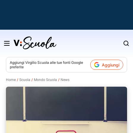
Salta
al
contenuto
Aggiungi
Virgilio Scuola
alle tue fonti Google
Aggiungi
preferite
v
Home
Scuola
Mondo Scuola
News
i