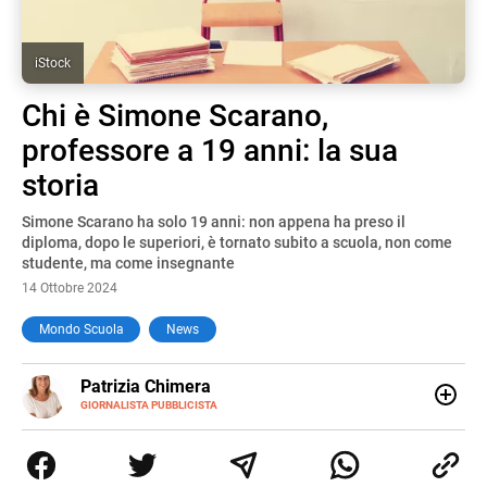
iStock
Chi è Simone Scarano,
professore a 19 anni: la sua
storia
Simone Scarano ha solo 19 anni: non appena ha preso il
diploma, dopo le superiori, è tornato subito a scuola, non come
studente, ma come insegnante
14 Ottobre 2024
Mondo Scuola
News
E-
Patrizia Chimera
MAIL
LINKEDIN
GIORNALISTA PUBBLICISTA
Giornalista pubblicista, è appassionata di sostenibilità e
cultura. Dopo la laurea in scienze della comunicazione ha
collaborato con grandi gruppi editoriali e agenzie di
comunicazione specializzandosi nella scrittura di articoli