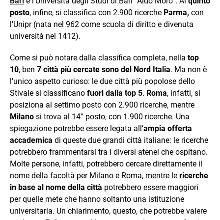
Bari
e l’Università degli Studi di Bari “Aldo Moro”. Al
quinto
posto
, infine, si classifica con 2.900 ricerche
Parma,
con
l’Unipr (nata nel 962 come scuola di diritto e divenuta
università nel 1412).
Come si può notare dalla classifica completa, nella
top
10
, ben
7 città più cercate sono del Nord Italia
. Ma non è
l’unico aspetto curioso: le due città più popolose dello
Stivale si classificano
fuori dalla top 5
.
Roma
, infatti, si
posiziona al settimo posto con 2.900 ricerche, mentre
Milano
si trova al 14° posto, con 1.900 ricerche. Una
spiegazione potrebbe essere legata all’
ampia offerta
accademica
di queste due grandi città italiane: le ricerche
potrebbero frammentarsi tra i diversi atenei che ospitano.
Molte persone, infatti, potrebbero cercare direttamente il
nome della facoltà per Milano e Roma, mentre le
ricerche
in base al nome della città
potrebbero essere maggiori
per quelle mete che hanno soltanto una istituzione
universitaria. Un chiarimento, questo, che potrebbe valere