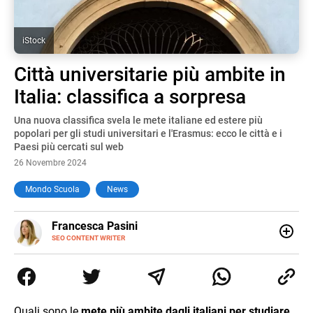
iStock
Città universitarie più ambite in
Italia: classifica a sorpresa
Una nuova classifica svela le mete italiane ed estere più
popolari per gli studi universitari e l'Erasmus: ecco le città e i
Paesi più cercati sul web
26 Novembre 2024
Mondo Scuola
News
E-
Francesca Pasini
MAIL
SEO CONTENT WRITER
Content Writer laureata in Economia e Gestione delle Arti
e delle Attività Culturali, vivo tra l'Italia e la Spagna. Amo
le diverse sfumature dell'informazione e quelle storie di
vita che parlano di luoghi, viaggi unici, cultura e lifestyle,
che trasformo in parole scritte per lavoro e per passione.
Quali sono le
mete più ambite dagli italiani per studiare
,