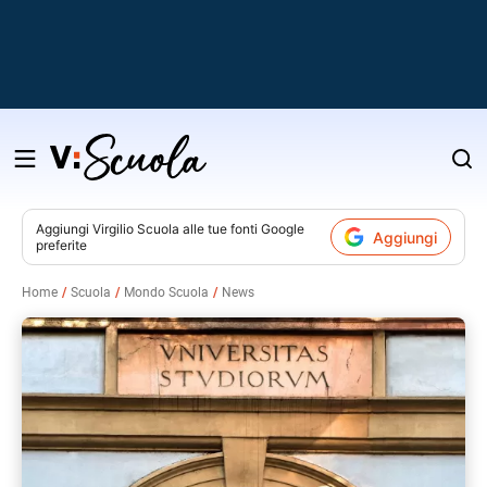
Salta
al
contenuto
Aggiungi
Virgilio Scuola
alle tue fonti Google
Aggiungi
preferite
v
Home
Scuola
Mondo Scuola
News
i