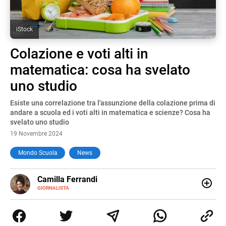
iStock
Colazione e voti alti in
matematica: cosa ha svelato
uno studio
Esiste una correlazione tra l'assunzione della colazione prima di
andare a scuola ed i voti alti in matematica e scienze? Cosa ha
svelato uno studio
19 Novembre 2024
Mondo Scuola
News
E-
Camilla Ferrandi
MAIL
LINKEDIN
GIORNALISTA
Nata e cresciuta a Grosseto, sono una giornalista
pubblicista laureata in Scienze politiche. Nel 2016 decido
di trasformare la passione per la scrittura in un lavoro, e
da lì non mi sono più fermata. L’attualità è il mio pane