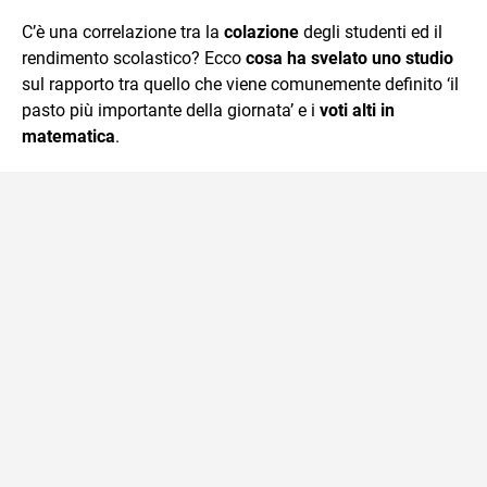
quotidiano, i libri la mia via per evadere e viaggiare con la
C’è una correlazione tra la
colazione
degli studenti ed il
mente.
rendimento scolastico? Ecco
cosa ha svelato uno studio
sul rapporto tra quello che viene comunemente definito ‘il
pasto più importante della giornata’ e i
voti alti in
matematica
.