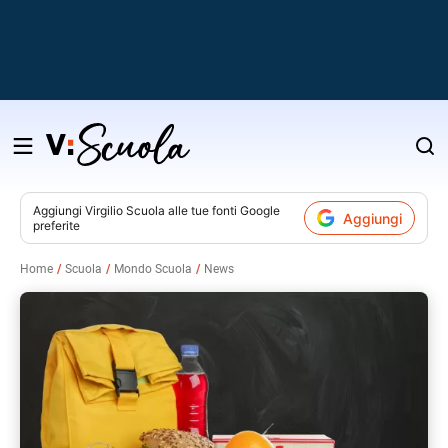
Salta
al
contenuto
Aggiungi
Virgilio Scuola
alle tue fonti Google
Aggiungi
preferite
v
Home
Scuola
Mondo Scuola
News
i