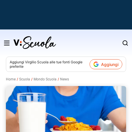
Salta
al
contenuto
Aggiungi
Virgilio Scuola
alle tue fonti Google
Aggiungi
preferite
v
Home
Scuola
Mondo Scuola
News
i