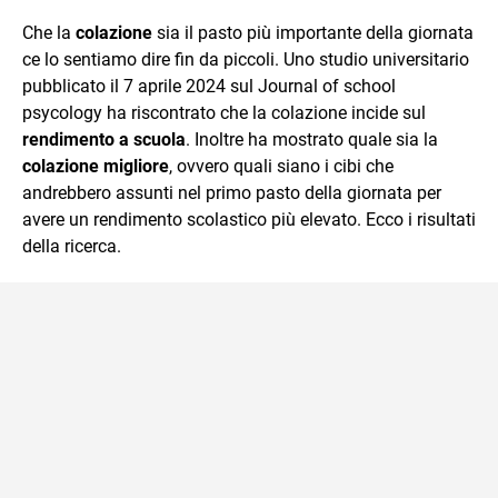
quotidiano, i libri la mia via per evadere e viaggiare con la
Che la
colazione
sia il pasto più importante della giornata
mente.
ce lo sentiamo dire fin da piccoli. Uno studio universitario
pubblicato il 7 aprile 2024 sul Journal of school
psycology ha riscontrato che la colazione incide sul
rendimento a scuola
. Inoltre ha mostrato quale sia la
colazione migliore
, ovvero quali siano i cibi che
andrebbero assunti nel primo pasto della giornata per
avere un rendimento scolastico più elevato. Ecco i risultati
della ricerca.