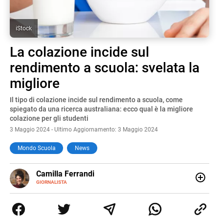
iStock
La colazione incide sul
rendimento a scuola: svelata la
migliore
Il tipo di colazione incide sul rendimento a scuola, come
spiegato da una ricerca australiana: ecco qual è la migliore
colazione per gli studenti
3 Maggio 2024 - Ultimo Aggiornamento: 3 Maggio 2024
Mondo Scuola
News
E-
Camilla Ferrandi
MAIL
LINKEDIN
GIORNALISTA
Nata e cresciuta a Grosseto, sono una giornalista
pubblicista laureata in Scienze politiche. Nel 2016 decido
di trasformare la passione per la scrittura in un lavoro, e
da lì non mi sono più fermata. L’attualità è il mio pane