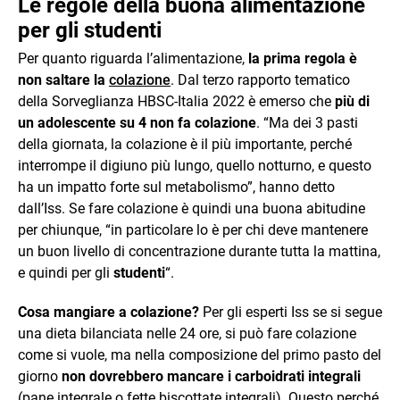
Le regole della buona alimentazione
per gli studenti
Per quanto riguarda l’alimentazione,
la prima regola è
non saltare la
colazione
. Dal terzo rapporto tematico
della Sorveglianza HBSC-Italia 2022 è emerso che
più di
un adolescente su 4 non fa colazione
. “Ma dei 3 pasti
della giornata, la colazione è il più importante, perché
interrompe il digiuno più lungo, quello notturno, e questo
ha un impatto forte sul metabolismo”, hanno detto
dall’Iss. Se fare colazione è quindi una buona abitudine
per chiunque, “in particolare lo è per chi deve mantenere
un buon livello di concentrazione durante tutta la mattina,
e quindi per gli
studenti
“.
Cosa mangiare a colazione?
Per gli esperti Iss se si segue
una dieta bilanciata nelle 24 ore, si può fare colazione
come si vuole, ma nella composizione del primo pasto del
giorno
non dovrebbero mancare i carboidrati integrali
(pane integrale o fette biscottate integrali). Questo perché