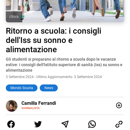
iStock
Ritorno a scuola: i consigli
dell'Iss su sonno e
alimentazione
Gli studenti si preparano al ritorno a scuola dopo le vacanze
estive: i consigli dell'Istituto superiore di sanità (Iss) su sonno e
alimentazione
3 Settembre 2024 - Ultimo Aggiornamento: 3 Settembre 2024
Mondo Scuola
News
E-
Camilla Ferrandi
MAIL
LINKEDIN
GIORNALISTA
Nata e cresciuta a Grosseto, sono una giornalista
pubblicista laureata in Scienze politiche. Nel 2016 decido
di trasformare la passione per la scrittura in un lavoro, e
da lì non mi sono più fermata. L’attualità è il mio pane