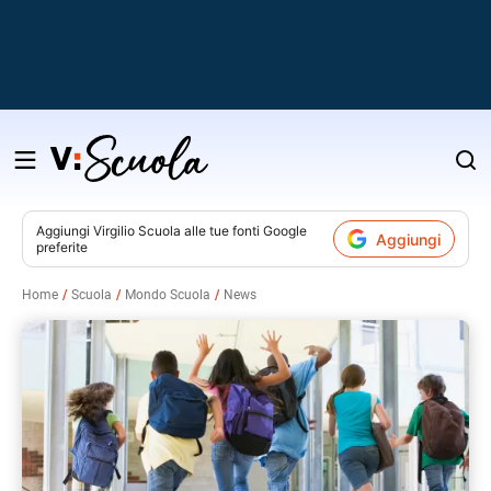
Salta
al
contenuto
Aggiungi
Virgilio Scuola
alle tue fonti Google
Aggiungi
preferite
v
Home
Scuola
Mondo Scuola
News
i