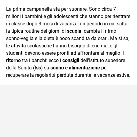
quotidiano, i libri la mia via per evadere e viaggiare con la
La prima campanella sta per suonare. Sono circa 7
mente.
milioni i bambini e gli adolescenti che stanno per rientrare
in classe dopo 3 mesi di vacanza, un periodo in cui salta
la tipica routine dei giorni di
scuola
: cambia il ritmo
sonno-veglia e la dieta è poco scandita da orari. Ma si sa,
le attività scolastiche hanno bisogno di energia, e gli
studenti devono essere pronti ad affrontare al meglio il
ritorno
tra i banchi: ecco i
consigli
dell’Istituto superiore
della Sanità (
Iss
) su
sonno
e
alimentazione
per
recuperare la regolarità perduta durante le vacanze estive.