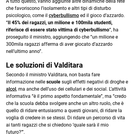
A tutto questo, vanno aggiunte altre dinamiche della rete
che favoriscono l’isolamento e altri tipi di disturbo
psicologico, come il
cyberbullismo
ed il gioco d’azzardo.
“
Il 45% dei ragazzi, un milione e 100mila studenti,
riferisce di essere stato vittima di cyberbullismo
“, ha
proseguito il ministro, aggiungendo che “un milione e
300mila ragazzi afferma di aver giocato d’azzardo
nell’ultimo anno”.
Le soluzioni di Valditara
Secondo il ministro Valditara, non basta fare
informazione nelle
scuole
sugli effetti negativi di droghe e
alcol
, ma anche dell’uso dei cellulari e dei social. L’attività
informativa “è il primo aspetto fondamentale”, ma “credo
che la scuola debba svolgere anche un altro ruolo, che è
quello di ridare entusiasmo a questi giovani, di ridare la
voglia di credere in se stessi. Di ridare un percorso di vita
ai tanti ragazzi che si chiedono ‘quale sarà il mio
futuro?'”.