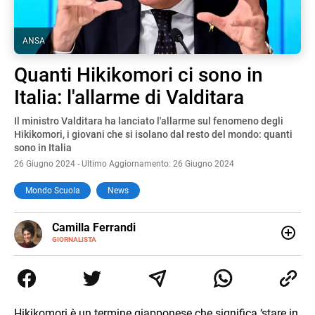
ANSA
Quanti Hikikomori ci sono in
Italia: l'allarme di Valditara
Il ministro Valditara ha lanciato l'allarme sul fenomeno degli
Hikikomori, i giovani che si isolano dal resto del mondo: quanti
sono in Italia
26 Giugno 2024 - Ultimo Aggiornamento: 26 Giugno 2024
Mondo Scuola
News
E-
Camilla Ferrandi
MAIL
LINKEDIN
GIORNALISTA
Nata e cresciuta a Grosseto, sono una giornalista
pubblicista laureata in Scienze politiche. Nel 2016 decido
di trasformare la passione per la scrittura in un lavoro, e
da lì non mi sono più fermata. L’attualità è il mio pane
quotidiano, i libri la mia via per evadere e viaggiare con la
Hikikomori è un termine giapponese che significa ‘stare in