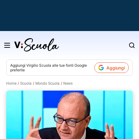
Salta
al
contenuto
Aggiungi
Virgilio Scuola
alle tue fonti Google
Aggiungi
preferite
v
Home
Scuola
Mondo Scuola
News
i