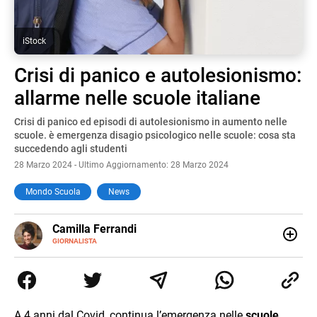
iStock
Crisi di panico e autolesionismo:
allarme nelle scuole italiane
Crisi di panico ed episodi di autolesionismo in aumento nelle
scuole. è emergenza disagio psicologico nelle scuole: cosa sta
succedendo agli studenti
28 Marzo 2024 - Ultimo Aggiornamento: 28 Marzo 2024
Mondo Scuola
News
E-
Camilla Ferrandi
MAIL
LINKEDIN
GIORNALISTA
Nata e cresciuta a Grosseto, sono una giornalista
pubblicista laureata in Scienze politiche. Nel 2016 decido
di trasformare la passione per la scrittura in un lavoro, e
da lì non mi sono più fermata. L’attualità è il mio pane
quotidiano, i libri la mia via per evadere e viaggiare con la
A 4 anni dal Covid, continua l’emergenza nelle
scuole