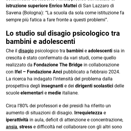
istruzione superiore Enrico Mattei
di San Lazzaro di
Savena (Bologna): “La scuola da sola come istituzione fa
sempre più fatica a fare fronte a questi problemi”.
Lo studio sul disagio psicologico tra
bambini e adolescenti
Che il
disagio
psicologico tra
bambini
e
adolescenti
sia in
crescita è stato confermato da vari studi, come quello
realizzato da
Fondazione The Bridge
in collaborazione
con
Ifel – Fondazione Anci
pubblicato a febbraio 2024.
La ricerca ha indagato l’intensità del problema dalla
prospettiva degli
insegnanti
e dei
dirigenti scolastici
delle
scuole
elementari
e
medie
italiane.
Circa l’80% dei professori e dei presidi ha riferito un
aumento di situazioni di disagio.
Irrequietezza
e
iperattività
in aula, deficit di attenzione e concentrazione,
ansia
,
stress
e difficoltà nel collaborare con gli altri sono