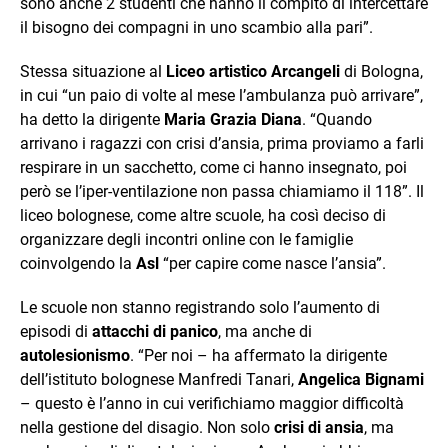
sono anche 2 studenti che hanno il compito di intercettare
il bisogno dei compagni in uno scambio alla pari”.
Stessa situazione al
Liceo artistico Arcangeli
di Bologna,
in cui “un paio di volte al mese l’ambulanza può arrivare”,
ha detto la dirigente
Maria Grazia Diana
. “Quando
arrivano i ragazzi con crisi d’ansia, prima proviamo a farli
respirare in un sacchetto, come ci hanno insegnato, poi
però se l’iper-ventilazione non passa chiamiamo il 118”. Il
liceo bolognese, come altre scuole, ha così deciso di
organizzare degli incontri online con le famiglie
coinvolgendo la
Asl
“per capire come nasce l’ansia”.
Le scuole non stanno registrando solo l’aumento di
episodi di
attacchi di panico
, ma anche di
autolesionismo
. “Per noi – ha affermato la dirigente
dell’istituto bolognese Manfredi Tanari,
Angelica Bignami
– questo è l’anno in cui verifichiamo maggior difficoltà
nella gestione del disagio. Non solo
crisi di ansia
, ma