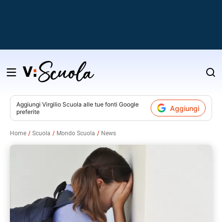
Salta
al
contenuto
Aggiungi
Virgilio Scuola
alle tue fonti Google
Aggiungi
preferite
v
Home
Scuola
Mondo Scuola
News
i