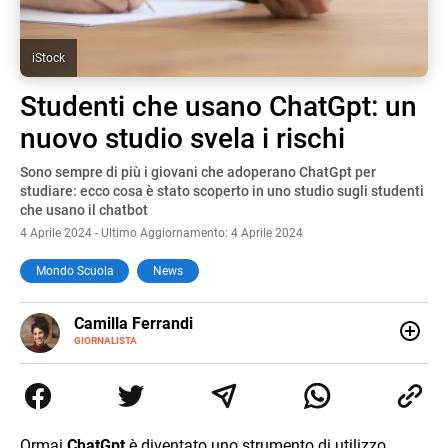
iStock
Studenti che usano ChatGpt: un
nuovo studio svela i rischi
Sono sempre di più i giovani che adoperano ChatGpt per
studiare: ecco cosa è stato scoperto in uno studio sugli studenti
che usano il chatbot
4 Aprile 2024 - Ultimo Aggiornamento: 4 Aprile 2024
Mondo Scuola
News
E-
Camilla Ferrandi
MAIL
LINKEDIN
GIORNALISTA
Nata e cresciuta a Grosseto, sono una giornalista
pubblicista laureata in Scienze politiche. Nel 2016 decido
di trasformare la passione per la scrittura in un lavoro, e
da lì non mi sono più fermata. L’attualità è il mio pane
quotidiano, i libri la mia via per evadere e viaggiare con la
Ormai
ChatGpt
è diventato uno strumento di utilizzo