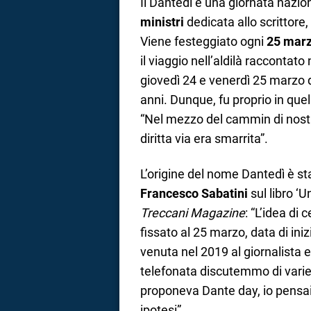
Il Dantedì è una giornata nazion
ministri
dedicata allo scrittore
Viene festeggiato ogni
25 mar
il viaggio nell’aldilà raccontato
giovedì 24 e venerdì 25 marzo 
anni. Dunque, fu proprio in que
“Nel mezzo del cammin di nostra
diritta via era smarrita”.
L’origine del nome Dantedì è sta
Francesco Sabatini
sul libro ‘U
Treccani Magazine
: “L’idea di
fissato al 25 marzo, data di in
venuta nel 2019 al giornalista 
telefonata discutemmo di varie 
proponeva Dante day, io pensai 
ipotesi”.