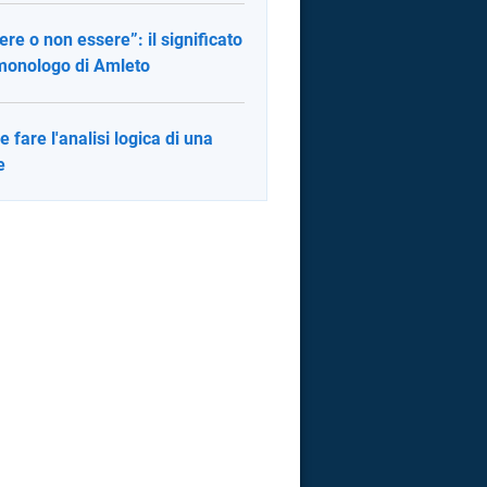
ere o non essere”: il significato
monologo di Amleto
 fare l'analisi logica di una
e