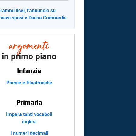
rammi licei, l'annuncio su
essi sposi e Divina Commedia
in primo piano
Infanzia
Poesie e filastrocche
Primaria
Impara tanti vocaboli
inglesi
I numeri decimali