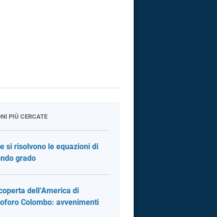
ONI PIÙ CERCATE
 si risolvono le equazioni di
ndo grado
coperta dell’America di
toforo Colombo: avvenimenti