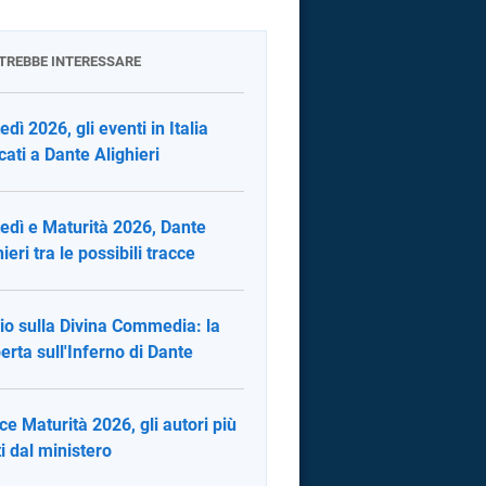
OTREBBE INTERESSARE
edì 2026, gli eventi in Italia
cati a Dante Alighieri
edì e Maturità 2026, Dante
ieri tra le possibili tracce
io sulla Divina Commedia: la
erta sull'Inferno di Dante
ce Maturità 2026, gli autori più
ti dal ministero