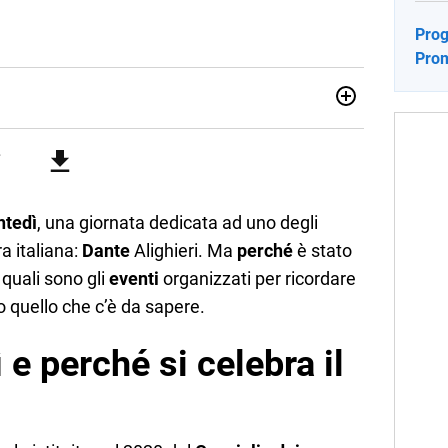
Prog
Prom
no una giornalista pubblicista laureata in Scienze politiche.
a passione per la scrittura in un lavoro, e da lì non mi sono
 pane quotidiano, i libri la mia via per evadere e viaggiare con
ntedì
, una giornata dedicata ad uno degli
ra italiana:
Dante
Alighieri. Ma
perché
è stato
 quali sono gli
eventi
organizzati per ricordare
o quello che c’è da sapere.
 e perché si celebra il