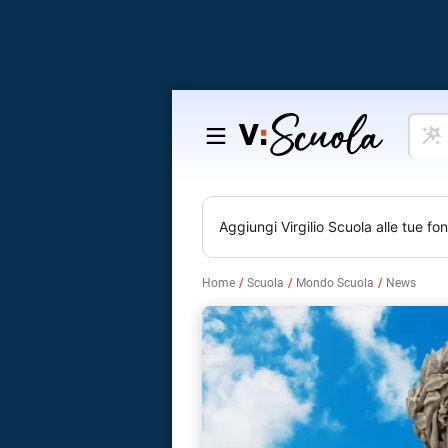
Cosa
Salta
vuoi
al
impar
contenuto
Aggiungi
Virgilio Scuola
alle tue fon
Home
Scuola
Mondo Scuola
News