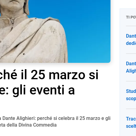
TI P
Dant
dedi
Dant
ché il 25 marzo si
Aligh
: gli eventi a
Stud
scop
a Dante Alighieri: perché si celebra il 25 marzo e gli
Trac
oeta della Divina Commedia
scel