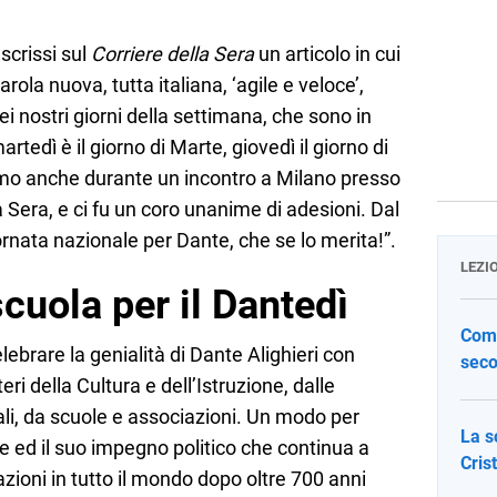
scrissi sul
Corriere della Sera
un articolo in cui
rola nuova, tutta italiana, ‘agile e veloce’,
i nostri giorni della settimana, che sono in
martedì è il giorno di Marte, giovedì il giorno di
mo anche durante un incontro a Milano presso
 Sera, e ci fu un coro unanime di adesioni. Dal
ornata nazionale per Dante, che se lo merita!”.
LEZI
scuola per il Dantedì
Come
lebrare la genialità di Dante Alighieri con
seco
eri della Cultura e dell’Istruzione, dalle
ali, da scuole e associazioni. Un modo per
La s
le ed il suo impegno politico che continua a
Cris
zioni in tutto il mondo dopo oltre 700 anni