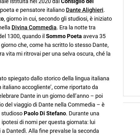
ale istituita nel 2020 dal
Consiglio dei
, poeta e pensatore italiano
Dante Alighieri
.
zo
, giorno in cui, secondo gli studiosi, è iniziato
 nella
Divina Commedia
. Era la notte tra
del 1300, quando il
Sommo Poeta
aveva 35
l giorno che, come ha scritto lo stesso Dante,
 vita mi ritrovai per una selva oscura, ché la
to spiegato dallo storico della lingua italiana
n italiano accogliente’, come riportato da
 celebrare Dante in un giorno dell’anno – poi
izio del viaggio di Dante nella Commedia – è
e studioso
Paolo Di Stefano
. Durante una
ipotesi di nomi per questa giornata: lui
a Dantedì. Alla fine prevalse la seconda