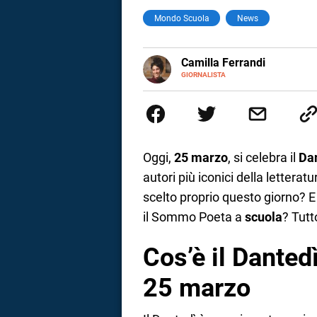
Mondo Scuola
News
a
correnze
E-
Camilla Ferrandi
MAIL
LINKEDIN
GIORNALISTA
Nata e cresciuta a Grosseto, so
Nel 2016 decido di trasformare l
più fermata. L’attualità è il mio
la mente.
Oggi,
25 marzo
, si celebra il
Da
autori più iconici della letteratu
scelto proprio questo giorno? E
il Sommo Poeta a
scuola
? Tutt
Cos’è il Dantedì
25 marzo