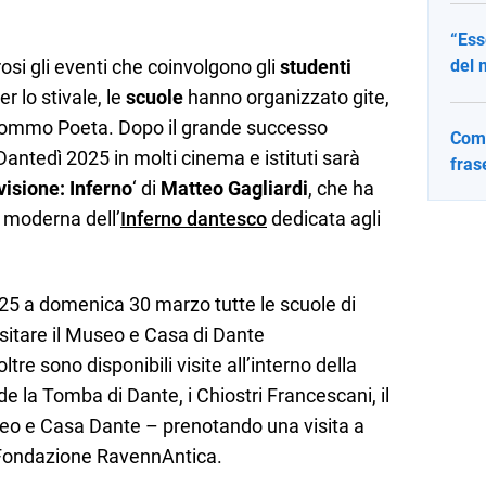
“Ess
i gli eventi che coinvolgono gli
studenti
del 
er lo stivale, le
scuole
hanno organizzato gite,
l Sommo Poeta. Dopo il grande successo
Come
Dantedì 2025 in molti cinema e istituti sarà
fras
visione: Inferno
‘ di
Matteo Gagliardi
, che ha
e moderna dell’
Inferno dantesco
dedicata agli
 25 a domenica 30 marzo tutte le scuole di
sitare il Museo e Casa di Dante
oltre sono disponibili visite all’interno della
la Tomba di Dante, i Chiostri Francescani, il
eo e Casa Dante – prenotando una visita a
i Fondazione RavennAntica.