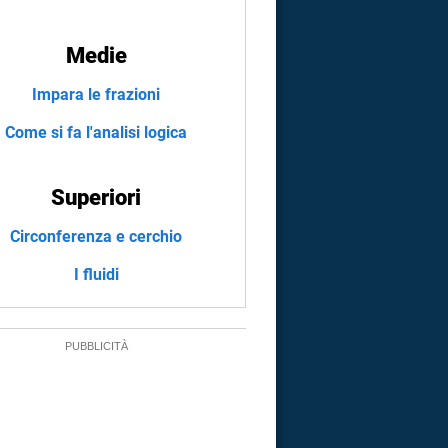
Medie
Impara le frazioni
Come si fa l'analisi logica
Superiori
Circonferenza e cerchio
I fluidi