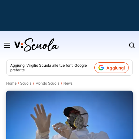
Salta
al
contenuto
Aggiungi
Virgilio Scuola
alle tue fonti Google
Aggiungi
preferite
v
Home
Scuola
Mondo Scuola
News
i