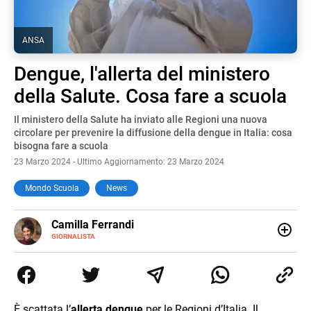
ANSA
Dengue, l'allerta del ministero
della Salute. Cosa fare a scuola
Il ministero della Salute ha inviato alle Regioni una nuova
circolare per prevenire la diffusione della dengue in Italia: cosa
bisogna fare a scuola
23 Marzo 2024 - Ultimo Aggiornamento: 23 Marzo 2024
Mondo Scuola
News
E-
Camilla Ferrandi
MAIL
LINKEDIN
GIORNALISTA
Nata e cresciuta a Grosseto, sono una giornalista
pubblicista laureata in Scienze politiche. Nel 2016 decido
di trasformare la passione per la scrittura in un lavoro, e
da lì non mi sono più fermata. L’attualità è il mio pane
quotidiano, i libri la mia via per evadere e viaggiare con la
È scattata l’
allerta dengue
per le Regioni d’Italia. Il