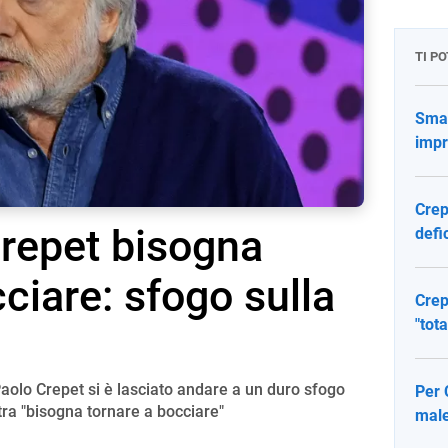
TI P
Smar
impr
Crep
repet bisogna
defi
ciare: sfogo sulla
Crep
"tota
aolo Crepet si è lasciato andare a un duro sfogo
Per 
tra "bisogna tornare a bocciare"
male