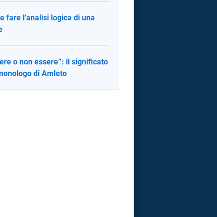
 fare l'analisi logica di una
e
ere o non essere”: il significato
monologo di Amleto