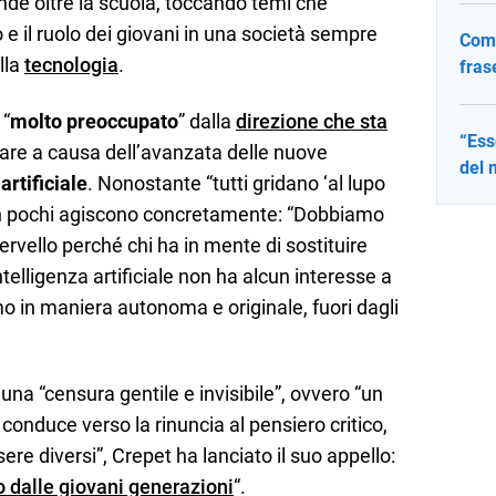
ende oltre la scuola, toccando temi che
o e il ruolo dei giovani in una società sempre
Come
lla
tecnologia
.
fras
 “
molto preoccupato
” dalla
direzione che sta
“Ess
olare a causa dell’avanzata delle nuove
del 
artificiale
. Nonostante “tutti gridano ‘al lupo
 in pochi agiscono concretamente: “Dobbiamo
cervello perché chi ha in mente di sostituire
ntelligenza artificiale non ha alcun interesse a
 in maniera autonoma e originale, fuori dagli
 una “censura gentile e invisibile”, ovvero “un
onduce verso la rinuncia al pensiero critico,
ssere diversi”, Crepet ha lanciato il suo appello:
o dalle giovani generazioni
“.