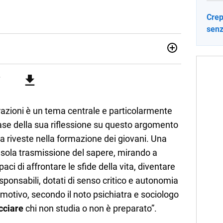
Crep
senz
no una giornalista pubblicista laureata in Scienze politiche.
a passione per la scrittura in un lavoro, e da lì non mi sono
 pane quotidiano, i libri la mia via per evadere e viaggiare con
azioni è un tema centrale e particolarmente
base della sua riflessione su questo argomento
ola riveste nella formazione dei giovani. Una
a sola trasmissione del sapere, mirando a
aci di affrontare le sfide della vita, diventare
esponsabili, dotati di senso critico e autonomia
 motivo, secondo il noto psichiatra e sociologo
cciare
chi non studia o non è preparato”.