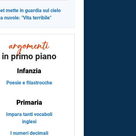
et mette in guardia sul cielo
a nuvole: "Vita terribile"
in primo piano
Infanzia
Poesie e filastrocche
Primaria
Impara tanti vocaboli
inglesi
I numeri decimali