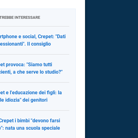
OTREBBE INTERESSARE
tphone e social, Crepet: "Dati
essionanti". Il consiglio
et provoca: "Siamo tutti
cienti, a che serve lo studio?"
et e l'educazione dei figli: la
le idiozia" dei genitori
Crepet i bimbi "devono farsi
": nata una scuola speciale