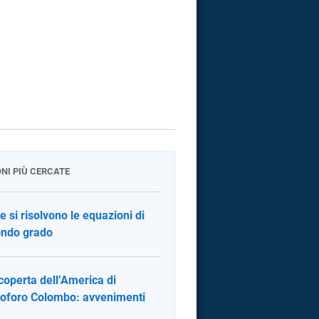
ONI PIÙ CERCATE
 si risolvono le equazioni di
ndo grado
coperta dell’America di
toforo Colombo: avvenimenti