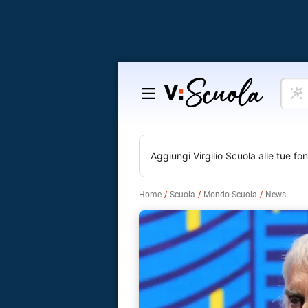
Cosa
Salta
vuoi
al
impar
contenuto
Aggiungi
Virgilio Scuola
alle tue fon
Home
Scuola
Mondo Scuola
News