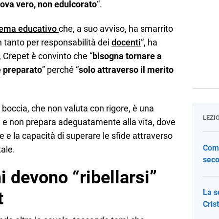
ova vero, non edulcorato
“.
tema educativo
che, a suo avviso, ha smarrito
on tanto per responsabilità dei
docenti
“, ha
, Crepet è convinto che “
bisogna tornare a
è preparato
” perché “
solo attraverso il merito
boccia, che non valuta con rigore, è una
LEZI
 e non prepara adeguatamente alla vita, dove
 e la capacità di superare le sfide attraverso
Come
ale.
seco
i devono “ribellarsi”
La s
t
Cris