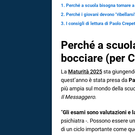
Perché a scuola bisogna tornare a
Perché i giovani devono "ribellars
I consigli di lettura di Paolo Crepe
Perché a scuol
bocciare (per C
La
Maturità 2025
sta giungendo 
quest’anno è stata presa da
Pa
più ampia sul mondo della scuol
Il Messaggero
.
“
Gli esami sono valutazioni e la
psichiatra -. Possono essere u
di un ciclo importante come qu