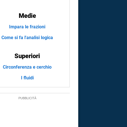
Medie
Impara le frazioni
Come si fa l'analisi logica
Superiori
Circonferenza e cerchio
I fluidi