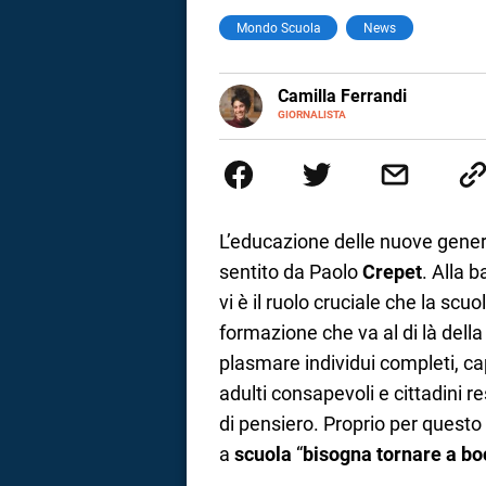
Mondo Scuola
News
a
correnze
E-
Camilla Ferrandi
MAIL
LINKEDIN
GIORNALISTA
Nata e cresciuta a Grosseto, so
Nel 2016 decido di trasformare l
più fermata. L’attualità è il mio
la mente.
L’educazione delle nuove gener
sentito da Paolo
Crepet
. Alla 
vi è il ruolo cruciale che la scu
formazione che va al di là dell
plasmare individui completi, cap
adulti consapevoli e cittadini r
di pensiero. Proprio per questo
a
scuola
“
bisogna tornare a bo