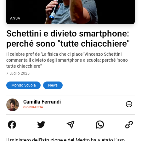
ANSA
Schettini e divieto smartphone:
perché sono "tutte chiacchiere"
Il celebre prof de 'La fisica che ci piace' Vincenzo Schettini
commenta il divieto degli smartphone a scuola: perché "sono
tutte chiacchiere"
7 Luglio 2025
Mondo Scuola
News
E-
Camilla Ferrandi
MAIL
LINKEDIN
GIORNALISTA
Nata e cresciuta a Grosseto, sono una giornalista
pubblicista laureata in Scienze politiche. Nel 2016 decido
di trasformare la passione per la scrittura in un lavoro, e
da lì non mi sono più fermata. L’attualità è il mio pane
quotidiano, i libri la mia via per evadere e viaggiare con la
Il ministero dell’Istruzione e del Merito ha vietato l’uso