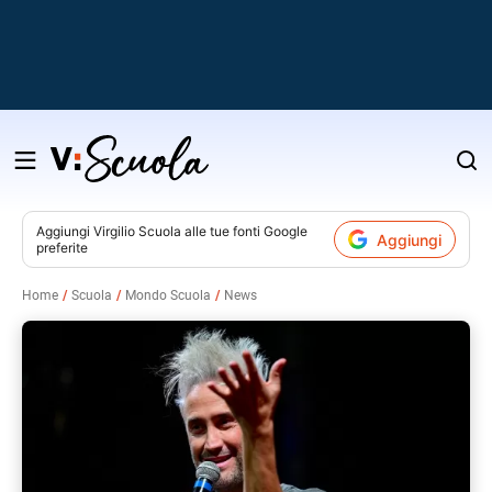
Salta
al
contenuto
Aggiungi
Virgilio Scuola
alle tue fonti Google
Aggiungi
preferite
v
Home
Scuola
Mondo Scuola
News
i