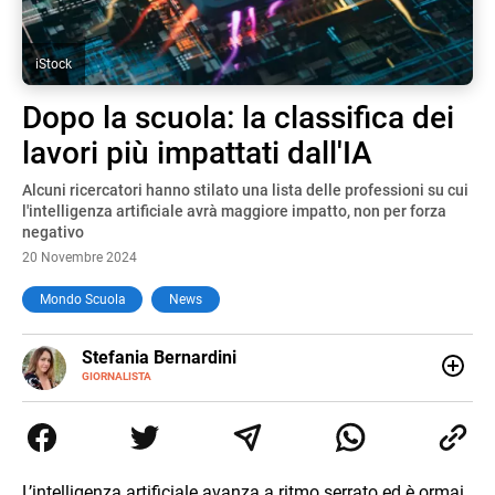
iStock
Dopo la scuola: la classifica dei
lavori più impattati dall'IA
Alcuni ricercatori hanno stilato una lista delle professioni su cui
l'intelligenza artificiale avrà maggiore impatto, non per forza
negativo
20 Novembre 2024
Mondo Scuola
News
E-
Stefania Bernardini
MAIL
GIORNALISTA
Giornalista professionista dal 2012, ha collaborato con le
principali testate nazionali. Ha scritto e realizzato servizi
Tv di cronaca, politica, scuola, economia e spettacolo. Ha
esperienze nella redazione di testate giornalistiche online
e Tv e lavora anche nell’ambito social
L’intelligenza artificiale avanza a ritmo serrato ed è ormai