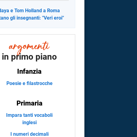
aya e Tom Holland a Roma
tano gli insegnanti: "Veri eroi"
in primo piano
Infanzia
Poesie e filastrocche
Primaria
Impara tanti vocaboli
inglesi
I numeri decimali