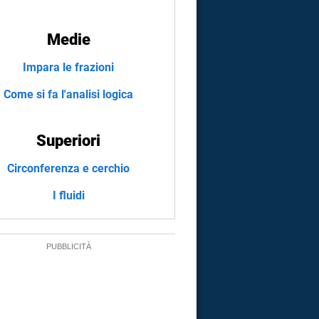
Medie
Impara le frazioni
Come si fa l'analisi logica
Superiori
Circonferenza e cerchio
I fluidi