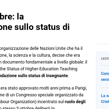
bre: la
e sullo status di
l’organizzazione delle Nazioni Unite che ha il
ne, la scienza e la cultura, decise che era
LEZI
 documento fondamentale a livello globale: il
he Status of Higher-Education Teaching
Come
azione sullo status di insegnante
.
seco
a stato approvato molti anni prima a Parigi,
ione di un Congresso speciale
organizzato da
La s
bour Organization) incentrato sul
ruolo degli
Cris
lo stesso 5 ottobre deliberò la