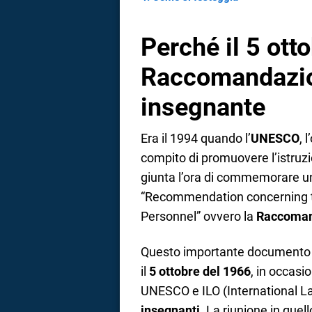
Perché il 5 otto
Raccomandazion
insegnante
Era il 1994 quando l’
UNESCO
, 
compito di promuovere l’istruzio
giunta l’ora di commemorare un
“Recommendation concerning t
Personnel”
ovvero la
Raccomand
Questo importante documento er
il
5 ottobre del 1966
, in occas
UNESCO e ILO (International La
insegnanti
. La riunione in quel