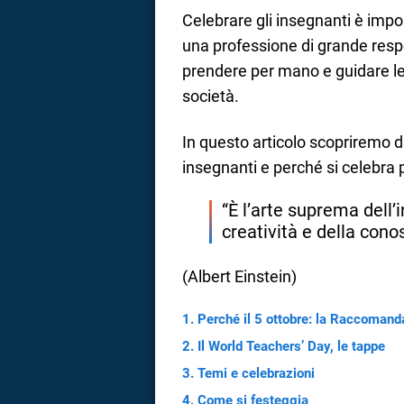
Celebrare gli insegnanti è impo
una professione di grande respo
prendere per mano e guidare l
società.
In questo articolo scopriremo 
insegnanti e perché si celebra p
“È l’arte suprema dell’i
creatività e della cono
(Albert Einstein)
Perché il 5 ottobre: la Raccomand
Il World Teachers’ Day, le tappe
Temi e celebrazioni
Come si festeggia