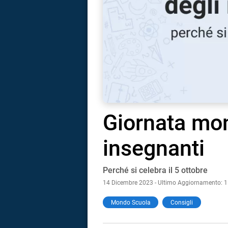
Giornata mon
insegnanti
Perché si celebra il 5 ottobre
14 Dicembre 2023 - Ultimo Aggiornamento: 1
i
Mondo Scuola
Consigli
tografico