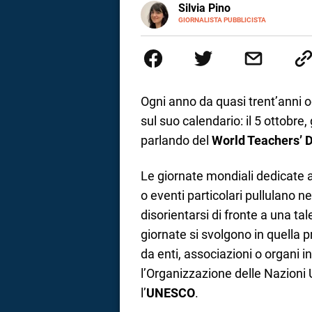
E-
Silvia Pino
MAIL
GIORNALISTA PUBBLICISTA
a
Ho iniziato con le lingue strani
Sono stata catturata dalla criti
correnze
comunicazione per pura casuali
abbastanza ho iniziato a scriv
Ogni anno da quasi trent’anni 
sul suo calendario: il 5 ottobre
parlando del
World Teachers’ 
Le giornate mondiali dedicate a 
o eventi particolari pullulano ne
disorientarsi di fronte a una tal
giornate si svolgono in quella p
da enti, associazioni o organi 
l’Organizzazione delle Nazioni U
l’
UNESCO
.