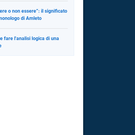
ere o non essere”: il significato
monologo di Amleto
 fare l'analisi logica di una
e