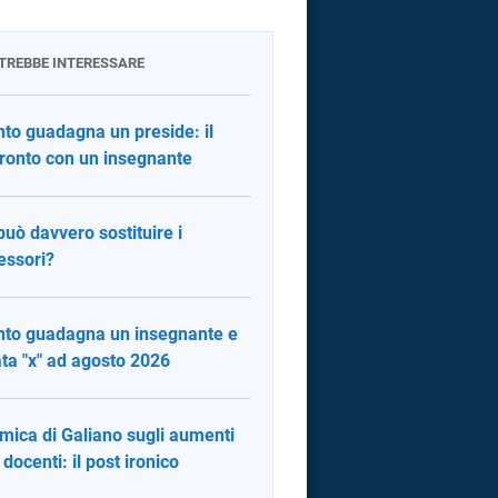
OTREBBE INTERESSARE
to guadagna un preside: il
ronto con un insegnante
 può davvero sostituire i
essori?
to guadagna un insegnante e
ata "x" ad agosto 2026
mica di Galiano sugli aumenti
 docenti: il post ironico