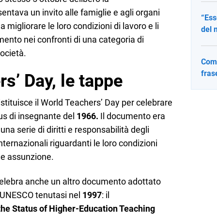
tava un invito alle famiglie e agli organi
“Ess
a migliorare le loro condizioni di lavoro e li
del 
nto nei confronti di una categoria di
società.
Come
fras
rs’ Day, le tappe
tituisce il World Teachers’ Day per celebrare
us di insegnante del
1966.
Il documento era
a serie di diritti e responsabilità degli
ternazionali riguardanti le loro condizioni
e e assunzione.
 celebra anche un altro documento adottato
l’UNESCO tenutasi nel
1997
: il
e Status of Higher-Education Teaching