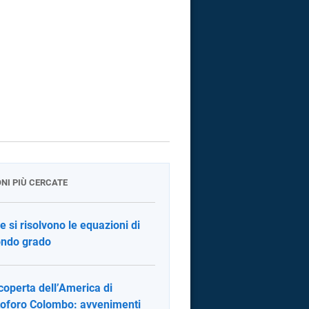
ONI PIÙ CERCATE
 si risolvono le equazioni di
ndo grado
coperta dell’America di
toforo Colombo: avvenimenti