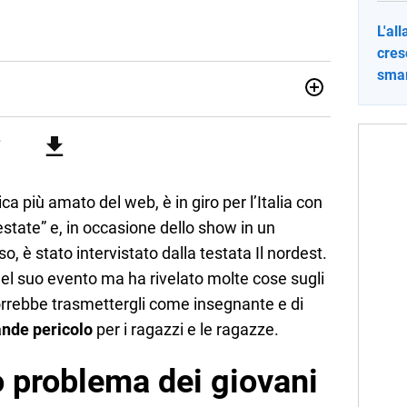
L'al
cres
sma
012, ha collaborato con le principali testate nazionali. Ha
di cronaca, politica, scuola, economia e spettacolo. Ha
state giornalistiche online e Tv e lavora anche nell’ambito
fisica più amato del web, è in giro per l’Italia con
’estate” e, in occasione dello show in un
o, è stato intervistato dalla testata Il nordest.
del suo evento ma ha rivelato molte cose sugli
vorrebbe trasmettergli come insegnante e di
ande pericolo
per i ragazzi e le ragazze.
o problema dei giovani