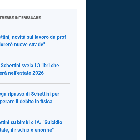
OTREBBE INTERESSARE
ttini, novità sul lavoro da prof:
lorerò nuove strade"
Schettini svela i 3 libri che
erà nell'estate 2026
ega ripasso di Schettini per
perare il debito in fisica
ttini su bimbi e IA: "Suicidio
ale, il rischio è enorme"