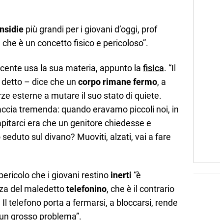
insidie
più grandi per i giovani d’oggi, prof
, che è un concetto fisico e pericoloso”.
ocente usa la sua materia, appunto la
fisica
. “Il
 detto – dice che un
corpo rimane fermo
, a
e esterne a mutare il suo stato di quiete.
accia tremenda: quando eravamo piccoli noi, in
apitarci era che un genitore chiedesse e
seduto sul divano? Muoviti, alzati, vai a fare
 pericolo che i giovani restino
inerti
“è
nza del maledetto
telefonino
, che è il contrario
Il telefono porta a fermarsi, a bloccarsi, rende
 è un grosso problema”.