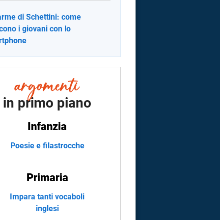
larme di Schettini: come
cono i giovani con lo
rtphone
in primo piano
Infanzia
Poesie e filastrocche
Primaria
Impara tanti vocaboli
inglesi