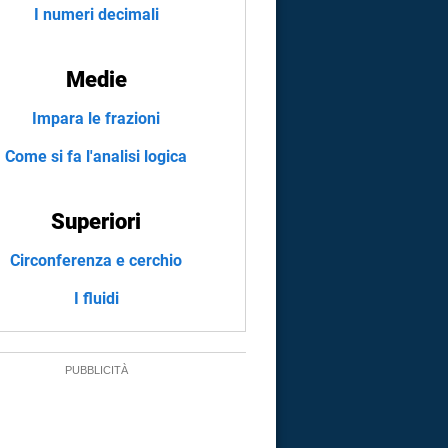
I numeri decimali
Medie
Impara le frazioni
Come si fa l'analisi logica
Superiori
Circonferenza e cerchio
I fluidi