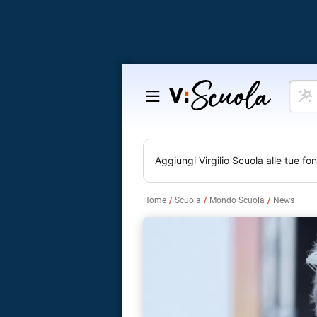
Cosa
Salta
vuoi
al
impar
contenuto
Aggiungi
Virgilio Scuola
alle tue fon
Home
Scuola
Mondo Scuola
News