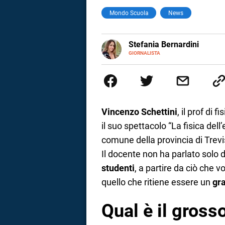
Mondo Scuola
News
a
correnze
E-
Stefania Bernardini
MAIL
GIORNALISTA
Giornalista professionista dal 2
scritto e realizzato servizi Tv 
esperienze nella redazione di te
social
Vincenzo Schettini
, il prof di 
il suo spettacolo “La fisica dell
comune della provincia di Trevis
Il docente non ha parlato solo 
studenti
, a partire da ciò che 
quello che ritiene essere un
gr
Qual è il gross