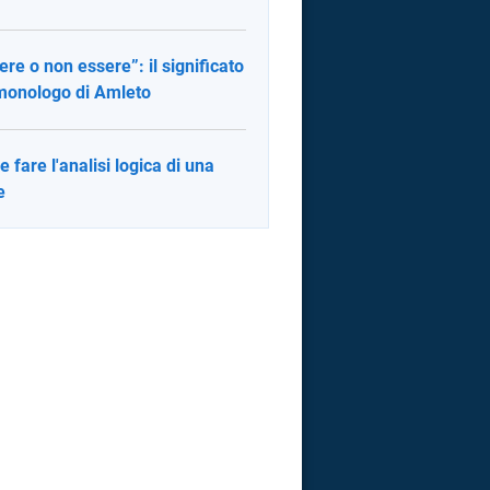
ere o non essere”: il significato
monologo di Amleto
 fare l'analisi logica di una
e