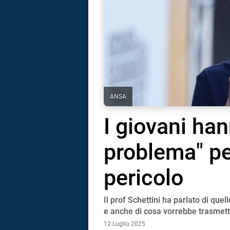
ANSA
I giovani ha
problema" per
pericolo
Il prof Schettini ha parlato di quel
i
e anche di cosa vorrebbe trasmett
12 Luglio 2025
tografico