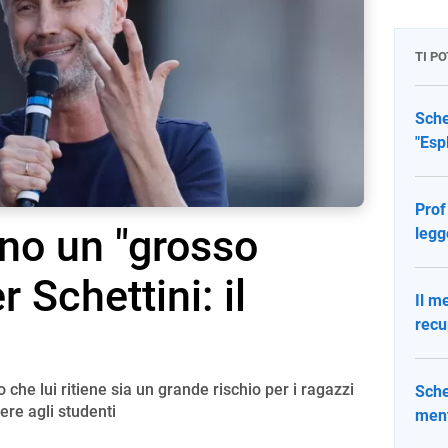
TI P
Sche
"Esp
Prof 
nno un "grosso
legg
 Schettini: il
Il m
recu
lo che lui ritiene sia un grande rischio per i ragazzi
Sche
ere agli studenti
ment