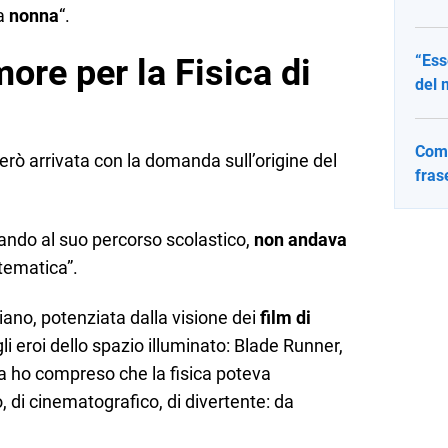
la
nonna
“.
“Ess
ore per la Fisica di
del 
Come
erò arrivata con la domanda sull’origine del
fras
dando al suo percorso scolastico,
non andava
atematica”.
iano, potenziata dalla visione dei
film di
li eroi dello spazio illuminato: Blade Runner,
lla ho compreso che la fisica poteva
, di cinematografico, di divertente: da