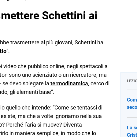
mettere Schettini ai
bbe trasmettere ai più giovani, Schettini ha
tto
“.
i video che pubblico online, negli spettacoli a
i. Non sono uno scienziato o un ricercatore, ma
LEZI
– se devo spiegare la
termodinamica
, cerco di
ando, gli elementi base”.
Come
lio quello che intende: “Come se tentassi di
seco
he esiste, ma che a volte ignoriamo nella sua
o? Perché l’aria si muove? Diventa
La s
rirlo in maniera semplice, in modo che lo
Cris