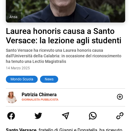
Ansa
Laurea honoris causa a Santo
Versace: la lezione agli studenti
Santo Versace ha ricevuto una Laurea honoris causa
dall'Università della Calabria: in occasione del riconoscimento
ha tenuto una Lectio Magistralis
14 Marzo 2025
Mondo Scuola
News
E-
Patrizia Chimera
MAIL
LINKEDIN
GIORNALISTA PUBBLICISTA
Giornalista pubblicista, è appassionata di sostenibilità e
cultura. Dopo la laurea in scienze della comunicazione ha
collaborato con grandi gruppi editoriali e agenzie di
comunicazione specializzandosi nella scrittura di articoli
sul mondo scolastico.
Santo Versace
, fratello di Gianni e Donatella, ha ricevuto