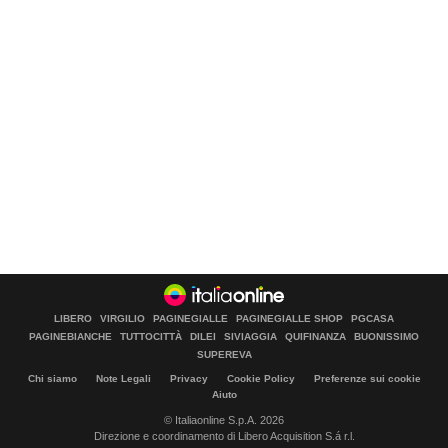
LIBERO
VIRGILIO
PAGINEGIALLE
PAGINEGIALLE SHOP
PGCASA
PAGINEBIANCHE
TUTTOCITTÀ
DILEI
SIVIAGGIA
QUIFINANZA
BUONISSIMO
SUPEREVA
Chi siamo
Note Legali
Privacy
Cookie Policy
Preferenze sui cookie
Aiuto
© Italiaonline S.p.A. 2026
Direzione e coordinamento di Libero Acquisition S.á r.l.