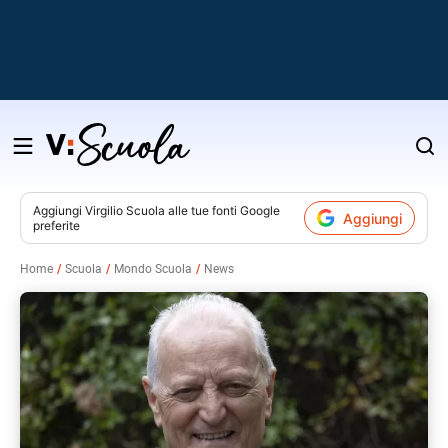
Salta
al
contenuto
Aggiungi
Virgilio Scuola
alle tue fonti Google
Aggiungi
preferite
v
Home
Scuola
Mondo Scuola
News
i