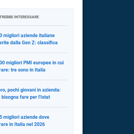
OTREBBE INTERESSARE
0 migliori aziende italiane
erite dalla Gen Z: classifica
00 migliori PMI europee in cui
rare: tre sono in Italia
ro, pochi giovani in azienda:
 bisogna fare per l'Istat
5 migliori aziende dove
rare in Italia nel 2026