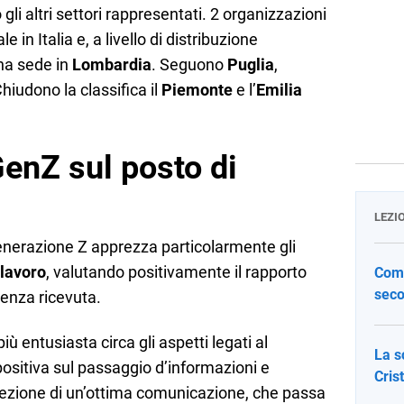
gli altri settori rappresentati. 2 organizzazioni
 in Italia e, a livello di distribuzione
% ha sede in
Lombardia
. Seguono
Puglia
,
hiudono la classifica il
Piemonte
e l’
Emilia
GenZ sul posto di
LEZI
enerazione Z apprezza particolarmente gli
 lavoro
, valutando positivamente il rapporto
Come
seco
lienza ricevuta.
ù entusiasta circa gli aspetti legati al
La s
ositiva sul passaggio d’informazioni e
Cris
cezione di un’ottima comunicazione, che passa