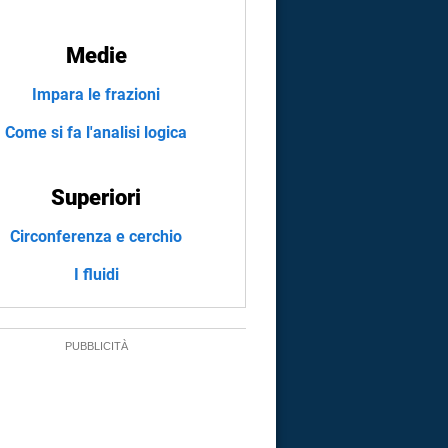
Medie
Impara le frazioni
Come si fa l'analisi logica
Superiori
Circonferenza e cerchio
I fluidi