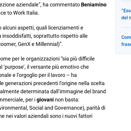
direzione aziendale”, ha commentato
Beniamino
“Ess
ace to Work Italia.
del 
o alcuni aspetti, quali licenziamenti e
ù insoddisfatti, soprattutto rispetto alle
Come
oomer, GenX e Millennial)”.
fras
ome per le organizzazioni “sia più difficile
 ‘purpose’, il versante più emotivo che
ale e l’orgoglio per il lavoro – ha
e generazioni precedenti l’origine nella scelta
ipalmente determinata dall’immagine del brand
ommerciale, per i
giovani
non basta:
vironmental, Social and Governance), parità di
ei valori aziendali sono i nuovi fattori