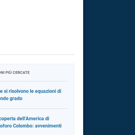
ONI PIÙ CERCATE
 si risolvono le equazioni di
ndo grado
coperta dell’America di
toforo Colombo: avvenimenti