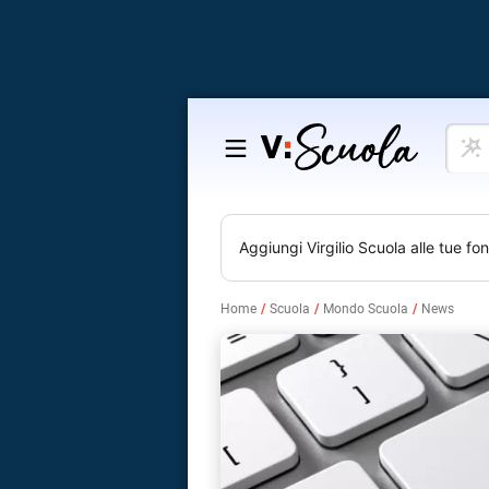
Cosa
Salta
vuoi
al
impar
contenuto
Aggiungi
Virgilio Scuola
alle tue fon
Home
Scuola
Mondo Scuola
News