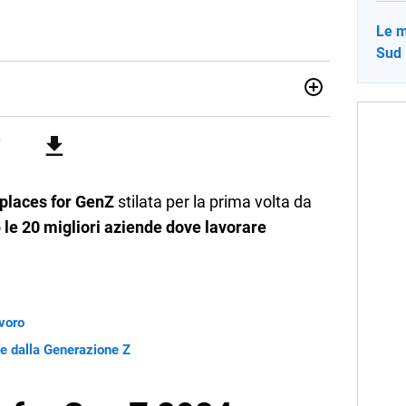
Le m
Sud 
no una giornalista pubblicista laureata in Scienze politiche.
a passione per la scrittura in un lavoro, e da lì non mi sono
 pane quotidiano, i libri la mia via per evadere e viaggiare con
places for GenZ
stilata per la prima volta da
o
le 20 migliori aziende dove lavorare
avoro
ite dalla Generazione Z