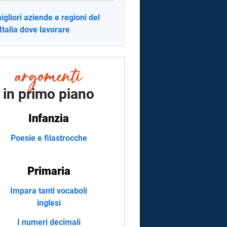
igliori aziende e regioni del
Italia dove lavorare
in primo piano
Infanzia
Poesie e filastrocche
Primaria
Impara tanti vocaboli
inglesi
I numeri decimali