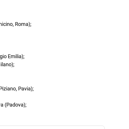
micino, Roma);
io Emilia);
ilano);
iziano, Pavia);
va (Padova);