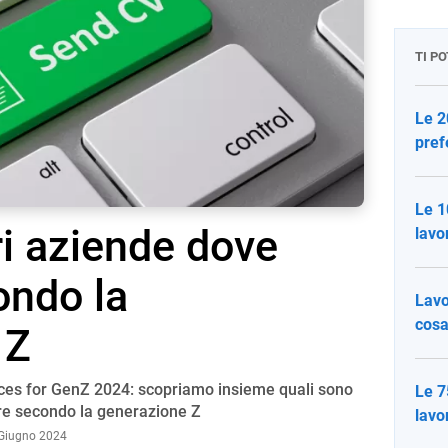
TI P
Le 2
pref
Le 1
ri aziende dove
lavo
ondo la
Lavo
cosa
 Z
laces for GenZ 2024: scopriamo insieme quali sono
Le 7
are secondo la generazione Z
lavo
 Giugno 2024