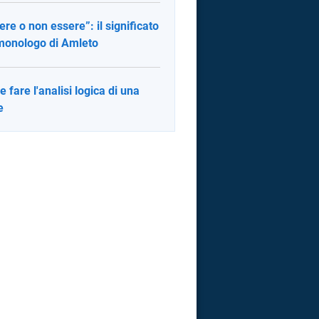
ere o non essere”: il significato
monologo di Amleto
 fare l'analisi logica di una
e