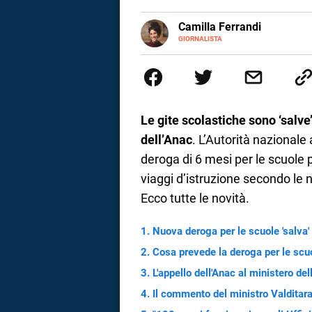
a
E-
Camilla Ferrandi
MAIL
LINKEDIN
GIORNALISTA
Nata e cresciuta a Grosseto, so
correnze
Nel 2016 decido di trasformare l
più fermata. L’attualità è il mio
la mente.
Le gite scolastiche sono ‘salve
dell’Anac
. L’Autorità nazionale 
deroga di 6 mesi per le scuole pe
viaggi d’istruzione secondo le n
Ecco tutte le novità.
Nuova deroga per le scuole 'salva' 
Cosa prevede la deroga per le scu
L'appello dell'Anac al ministero del
Il commento del ministro Valditar