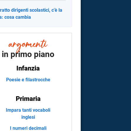
atto dirigenti scolastici, c'è la
a: cosa cambia
in primo piano
Infanzia
Poesie e filastrocche
Primaria
Impara tanti vocaboli
inglesi
I numeri decimali