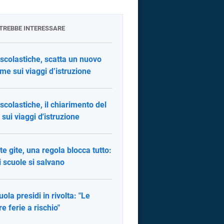
OTREBBE INTERESSARE
 scolastiche, scatta un nuovo
rme sui viaggi d’istruzione
 scolastiche, il chiarimento del
sui viaggi d'istruzione
te gite, una regola blocca tutto:
i scuole si salvano
uola presidi in rivolta: "Le
re ferie a rischio"