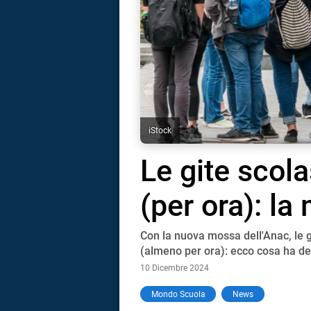
iStock
Le gite scola
(per ora): la
Con la nuova mossa dell'Anac, le gi
(almeno per ora): ecco cosa ha dec
10 Dicembre 2024
i
Mondo Scuola
News
tografico