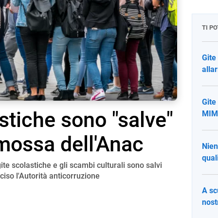
TI P
Gite
alla
Gite
stiche sono "salve"
MIM 
 mossa dell'Anac
Nien
qual
te scolastiche e gli scambi culturali sono salvi
iso l'Autorità anticorruzione
A sc
nost