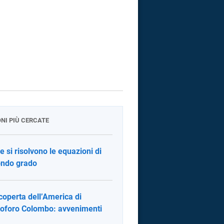
ONI PIÙ CERCATE
 si risolvono le equazioni di
ndo grado
coperta dell’America di
toforo Colombo: avvenimenti