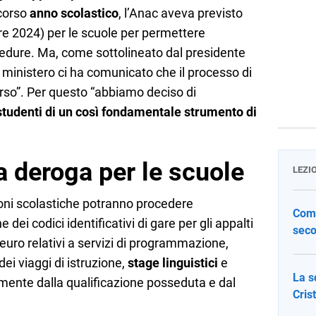
scorso
anno scolastico
, l’Anac aveva previsto
re 2024) per le scuole per permettere
edure. Ma, come sottolineato dal presidente
il ministero ci ha comunicato che il processo di
orso”. Per questo “abbiamo deciso di
 studenti di un così fondamentale strumento di
a deroga per le scuole
LEZI
ioni scolastiche potranno procedere
Come
ei codici identificativi di gare per gli appalti
seco
euro relativi a servizi di programmazione,
i viaggi di istruzione,
stage linguistici
e
La s
mente dalla qualificazione posseduta e dal
Cris