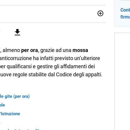
Contr
firm
no una giornalista pubblicista laureata in Scienze politiche.
a passione per la scrittura in un lavoro, e da lì non mi sono
 pane quotidiano, i libri la mia via per evadere e viaggiare con
’
, almeno
per ora
, grazie ad una
mossa
anticorruzione ha infatti previsto un’ulteriore
r qualificarsi e gestire gli affidamenti dei
uove regole stabilite dal Codice degli appalti.
le gite (per ora)
ole
l'Istruzione
a