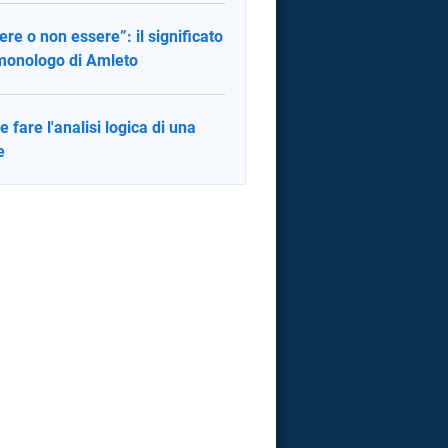
ere o non essere”: il significato
monologo di Amleto
 fare l'analisi logica di una
e