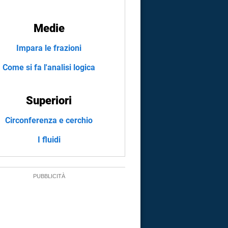
Medie
Impara le frazioni
Come si fa l'analisi logica
Superiori
Circonferenza e cerchio
I fluidi