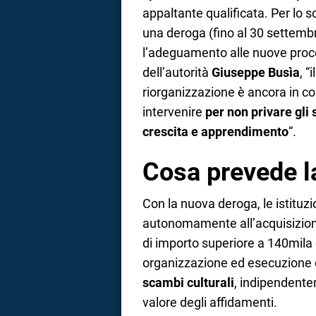
appaltante qualificata. Per lo 
una deroga (fino al 30 settemb
l’adeguamento alle nuove proc
dell’autorità
Giuseppe Busìa
, “
riorganizzazione è ancora in c
intervenire
per non privare gli
crescita e apprendimento
“.
Cosa prevede l
Con la nuova deroga, le istituz
autonomamente all’acquisizione d
di importo superiore a 140mila 
organizzazione ed esecuzione de
scambi culturali
, indipendente
valore degli affidamenti.