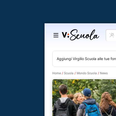
Cosa
Salta
vuoi
al
impar
contenuto
Aggiungi
Virgilio Scuola
alle tue fon
Home
Scuola
Mondo Scuola
News