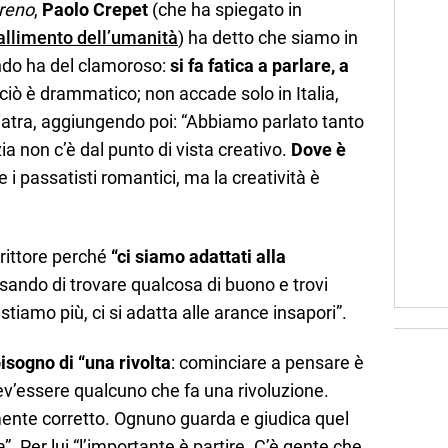
rreno
,
Paolo Crepet
(che ha spiegato in
fallimento dell’umanità
) ha detto che siamo in
ndo ha del clamoroso:
si fa fatica a parlare, a
 ciò è drammatico; non accade solo in Italia,
iatra, aggiungendo poi: “Abbiamo parlato tanto
 non c’è dal punto di vista creativo.
Dove è
e i passatisti romantici, ma la creatività è
rittore perché
“ci siamo adattati alla
sando di trovare qualcosa di buono e trovi
tiamo più, ci si adatta alle arance insapori”.
sogno di “una rivolta
: cominciare a pensare è
dev’essere qualcuno che fa una rivoluzione.
ente corretto. Ognuno guarda e giudica quel
. Per lui “l’importante è partire. C’è gente che