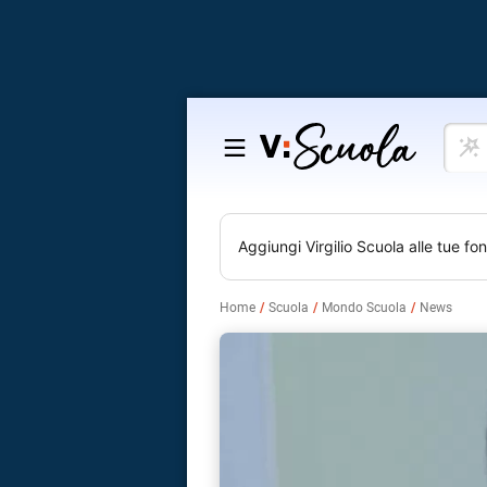
Cosa
Salta
vuoi
al
impar
contenuto
Aggiungi
Virgilio Scuola
alle tue fon
Home
Scuola
Mondo Scuola
News