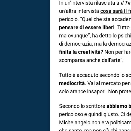
In un’intervista rilasciata a
Il Ti
un’altra intervista
cosa sarà il 
pericolo. “Quel che sta accade
pensare di essere liberi
. Tutto
ma ovunque”, ha detto lo psich
di democrazia, ma la democrazia
finita la creatività
? Non per far
scomparsa anche dall’arte”.
Tutto è accaduto secondo lo sc
mediocrità
. Vai al mercato pen
solo arance insapori. Non protes
Secondo lo scrittore
abbiamo bi
pericoloso e quindi giusto. Ci 
Michelangelo non era politicam
che sente, ma non c’è chi pensa”