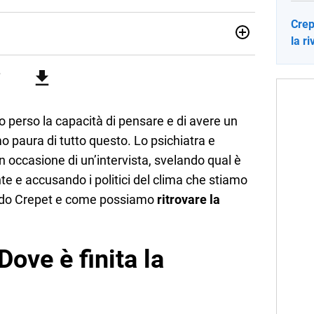
Crep
la r
sionata di sostenibilità e cultura. Dopo la laurea in scienze
ato con grandi gruppi editoriali e agenzie di
nella scrittura di articoli sul mondo scolastico.
perso la capacità di pensare e di avere un
o paura di tutto questo. Lo psichiatra e
 in occasione di un’intervista, svelando qual è
te e accusando i politici del clima che stiamo
do Crepet e come possiamo
ritrovare la
Dove è finita la