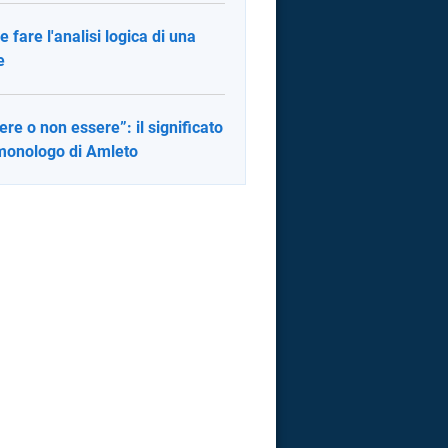
 fare l'analisi logica di una
e
ere o non essere”: il significato
monologo di Amleto