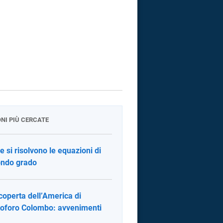
ONI PIÙ CERCATE
 si risolvono le equazioni di
ndo grado
coperta dell’America di
toforo Colombo: avvenimenti