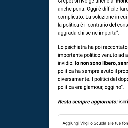
Crepet si rivolge anche al
mondo
anche pena. Oggi è difficile fare
complicato. La soluzione in cui i
la politica è il contrario del c
aggrada chi se ne importa”.
Lo psichiatra ha poi raccontat
importante politico venuto ad a
invidio.
Io non sono libero, sen
politica ha sempre avuto il pro
diversamente. I politici del do
politica era glamour, oggi no”.
Resta sempre aggiornato:
iscr
Aggiungi
Virgilio Scuola
alle tue fon