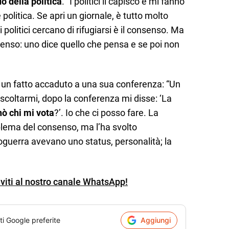
 della politica
. “I politici li capisco e mi fanno
 politica. Se apri un giornale, è tutto molto
 politici cercano di rifugiarsi è il consenso. Ma
onsenso: uno dice quello che pensa e se poi non
o un fatto accaduto a una sua conferenza: “Un
scoltarmi, dopo la conferenza mi disse: ‘La
nò chi mi vota
?’. Io che ci posso fare. La
blema del consenso, ma l’ha svolto
poguerra avevano uno status, personalità; la
iviti al nostro canale WhatsApp!
ti Google preferite
Aggiungi