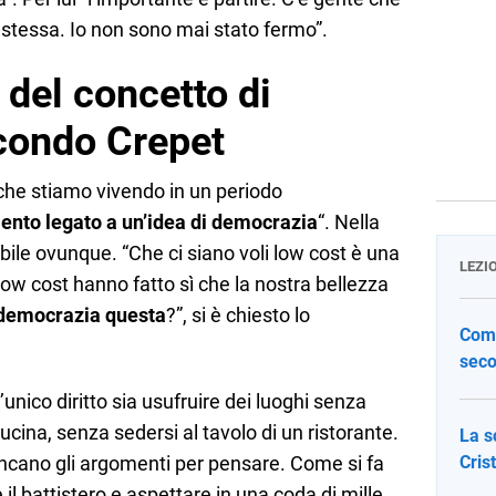
e stessa. Io non sono mai stato fermo”.
 del concetto di
condo Crepet
 che stiamo vivendo in un periodo
ento legato a un’idea di democrazia
“. Nella
ibile ovunque. “Che ci siano voli low cost è una
LEZI
low cost hanno fatto sì che la nostra bellezza
democrazia questa
?”, si è chiesto lo
Come
seco
’unico diritto sia usufruire dei luoghi senza
cucina, senza sedersi al tavolo di un ristorante.
La s
cano gli argomenti per pensare. Come si fa
Cris
 il battistero e aspettare in una coda di mille