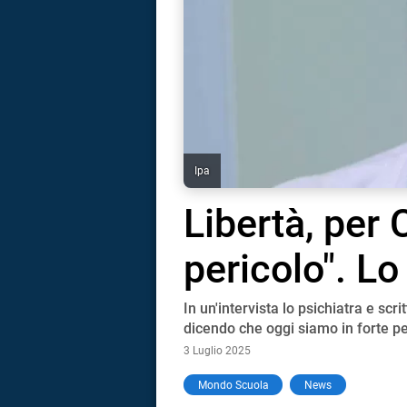
Ipa
Libertà, per 
pericolo". Lo
In un'intervista lo psichiatra e scri
dicendo che oggi siamo in forte pe
3 Luglio 2025
i
Mondo Scuola
News
tografico