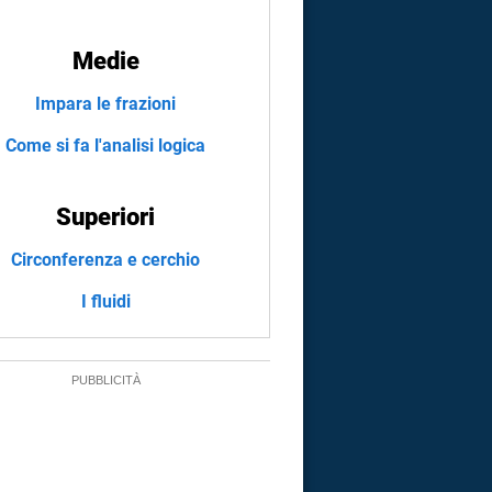
Medie
Impara le frazioni
Come si fa l'analisi logica
Superiori
Circonferenza e cerchio
I fluidi