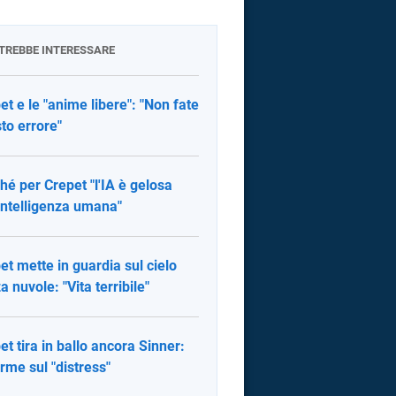
OTREBBE INTERESSARE
et e le "anime libere": "Non fate
to errore"
hé per Crepet "l'IA è gelosa
'intelligenza umana"
et mette in guardia sul cielo
a nuvole: "Vita terribile"
et tira in ballo ancora Sinner:
arme sul "distress"