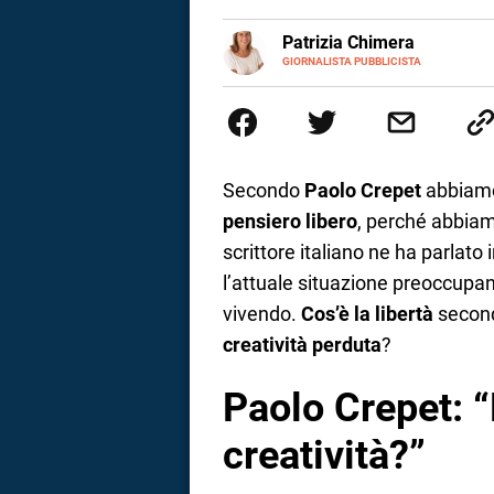
a
E-
Patrizia Chimera
MAIL
LINKEDIN
GIORNALISTA PUBBLICISTA
Giornalista pubblicista, è appas
correnze
della comunicazione ha collabor
comunicazione specializzandosi 
Secondo
Paolo Crepet
abbiamo 
pensiero libero
, perché abbiam
scrittore italiano ne ha parlato
l’attuale situazione preoccupan
vivendo.
Cos’è la libertà
secon
creatività perduta
?
Paolo Crepet: “
creatività?”