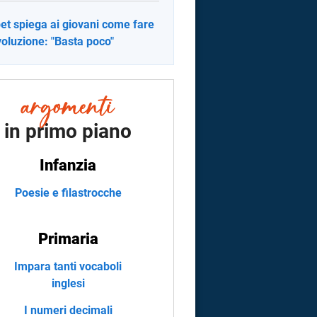
et spiega ai giovani come fare
ivoluzione: "Basta poco"
in primo piano
Infanzia
Poesie e filastrocche
Primaria
Impara tanti vocaboli
inglesi
I numeri decimali