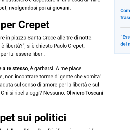
et, rivolgendosi poi ai giovani
.
Come
fras
à per Crepet
“Ess
 in piazza Santa Croce alle tre di notte,
del 
, è libertà?”, si è chiesto Paolo Crepet,
er lui essere liberi.
e a te stesso
, è garbarsi. A me piace
e, non incontrare torme di gente che vomita”.
caduta sul senso di amore per la libertà e sul
i. Chi si ribella oggi? Nessuno.
Oliviero Toscani
et sui politici