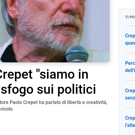
TI P
Crep
ques
Perc
Crepet "siamo in
dell
 sfogo sui politici
Crep
senz
ttore Paolo Crepet ha parlato di libertà e creatività,
ricolo
Crep
l'all