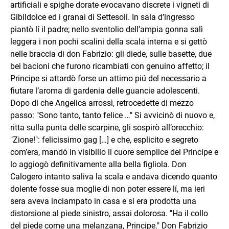
artificiali e spighe dorate evocavano discrete i vigneti di
Gibildolce ed i granai di Settesoli. In sala d’ingresso
piantò lí il padre; nello sventolio dell’ampia gonna salì
leggera i non pochi scalini della scala interna e si gettò
nelle braccia di don Fabrizio: gli diede, sulle basette, due
bei bacioni che furono ricambiati con genuino affetto; il
Principe si attardò forse un attimo piú del necessario a
fiutare l’aroma di gardenia delle guancie adolescenti.
Dopo di che Angelica arrossì, retrocedette di mezzo
passo: "Sono tanto, tanto felice …" Si avvicinò di nuovo e,
ritta sulla punta delle scarpine, gli sospirò all’orecchio:
"Zione!": felicissimo gag […] e che, esplicito e segreto
com’era, mandò in visibilio il cuore semplice del Principe e
lo aggiogò definitivamente alla bella figliola. Don
Calogero intanto saliva la scala e andava dicendo quanto
dolente fosse sua moglie di non poter essere lí, ma ieri
sera aveva inciampato in casa e si era prodotta una
distorsione al piede sinistro, assai dolorosa. "Ha il collo
del piede come una melanzana, Principe." Don Fabrizio