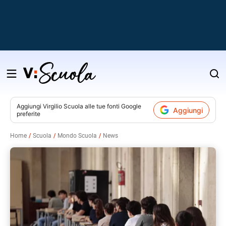
Salta
al
contenuto
Aggiungi
Virgilio Scuola
alle tue fonti Google
Aggiungi
preferite
v
Home
Scuola
Mondo Scuola
News
i