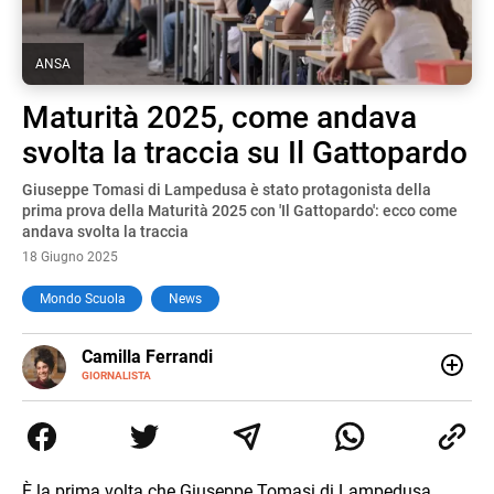
ANSA
Maturità 2025, come andava
svolta la traccia su Il Gattopardo
Giuseppe Tomasi di Lampedusa è stato protagonista della
prima prova della Maturità 2025 con 'Il Gattopardo': ecco come
andava svolta la traccia
18 Giugno 2025
Mondo Scuola
News
E-
Camilla Ferrandi
MAIL
LINKEDIN
GIORNALISTA
Nata e cresciuta a Grosseto, sono una giornalista
pubblicista laureata in Scienze politiche. Nel 2016 decido
di trasformare la passione per la scrittura in un lavoro, e
da lì non mi sono più fermata. L’attualità è il mio pane
quotidiano, i libri la mia via per evadere e viaggiare con la
È la prima volta che Giuseppe Tomasi di Lampedusa