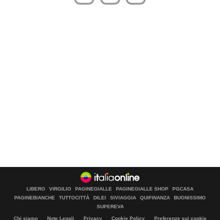
LIBERO
VIRGILIO
PAGINEGIALLE
PAGINEGIALLE SHOP
PGCASA
PAGINEBIANCHE
TUTTOCITTÀ
DILEI
SIVIAGGIA
QUIFINANZA
BUONISSIMO
SUPEREVA
Chi siamo
Note Legali
Privacy
Cookie Policy
Preferenze sui cookie