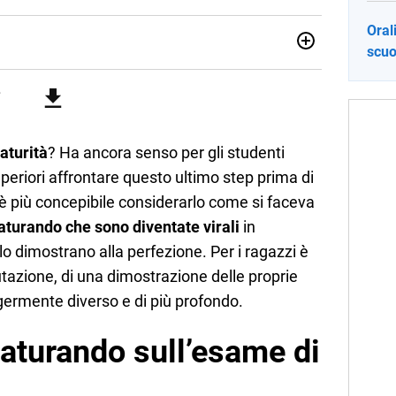
Oral
scuo
sionata di sostenibilità e cultura. Dopo la laurea in scienze
ato con grandi gruppi editoriali e agenzie di
nella scrittura di articoli sul mondo scolastico.
aturità
? Ha ancora senso per gli studenti
uperiori affrontare questo ultimo step prima di
è più concepibile considerarlo come si faceva
aturando che sono diventate virali
in
lo dimostrano alla perfezione. Per i ragazzi è
utazione, di una dimostrazione delle proprie
ermente diverso e di più profondo.
maturando sull’esame di