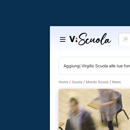
Cosa
Salta
vuoi
al
impar
contenuto
Aggiungi
Virgilio Scuola
alle tue fon
Home
Scuola
Mondo Scuola
News