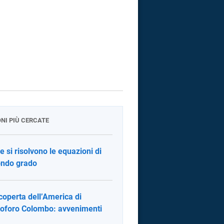
ONI PIÙ CERCATE
 si risolvono le equazioni di
ndo grado
coperta dell’America di
toforo Colombo: avvenimenti