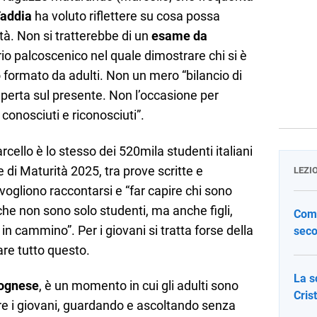
Taddia
ha voluto riflettere su cosa possa
tà. Non si tratterebbe di un
esame da
rio palcoscenico nel quale dimostrare chi si è
o formato da adulti. Non un mero “bilancio di
erta sul presente. Non l’occasione per
conosciuti e riconosciuti”.
cello è lo stesso dei 520mila studenti italiani
di Maturità 2025, tra prove scritte e
LEZI
 vogliono raccontarsi e “far capire chi sono
che non sono solo studenti, ma anche figli,
Come
 in cammino”. Per i giovani si tratta forse della
seco
are tutto questo.
La s
lognese
, è un momento in cui gli adulti sono
Cris
are i giovani, guardando e ascoltando senza