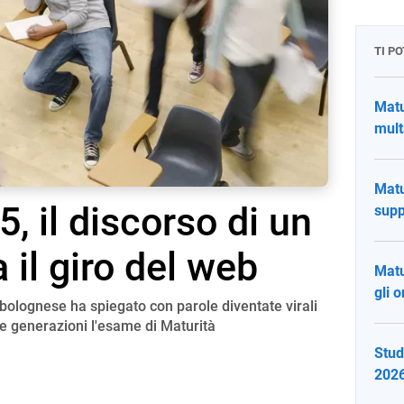
TI P
Matu
mult
Matu
, il discorso di un
supp
 il giro del web
Matu
gli o
bolognese ha spiegato con parole diventate virali
e generazioni l'esame di Maturità
Stud
2026