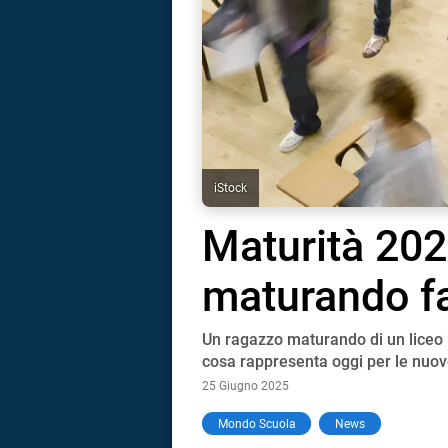
iStock
Maturità 2025
maturando fa
Un ragazzo maturando di un liceo 
cosa rappresenta oggi per le nuov
25 Giugno 2025
i
Mondo Scuola
News
tografico