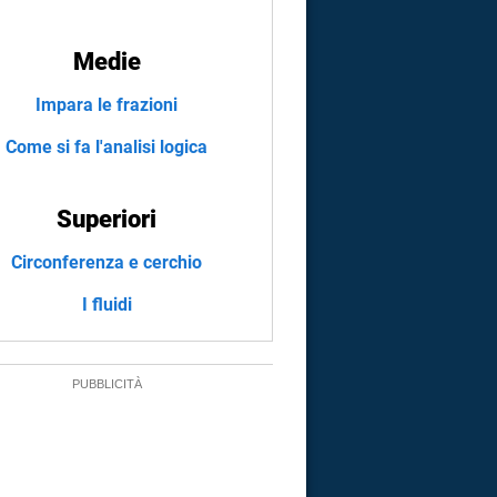
Medie
Impara le frazioni
Come si fa l'analisi logica
Superiori
Circonferenza e cerchio
I fluidi