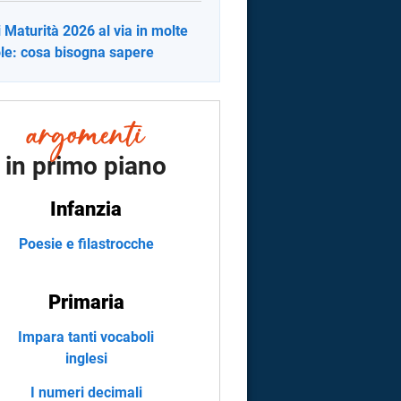
i Maturità 2026 al via in molte
le: cosa bisogna sapere
in primo piano
Infanzia
Poesie e filastrocche
Primaria
Impara tanti vocaboli
inglesi
I numeri decimali