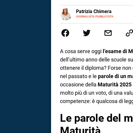
a
E-
Patrizia Chimera
MAIL
LINKEDIN
GIORNALISTA PUBBLICISTA
Giornalista pubblicista, è appas
correnze
della comunicazione ha collabor
comunicazione specializzandosi 
A cosa serve oggi
l’esame di M
dell’ultimo anno delle scuole s
ottenere il diploma? Forse non 
nel passato e le
parole di un m
occasione della
Maturità 2025
molto più di un voto, di una val
competenze: è qualcosa di legg
Le parole del 
Maturità