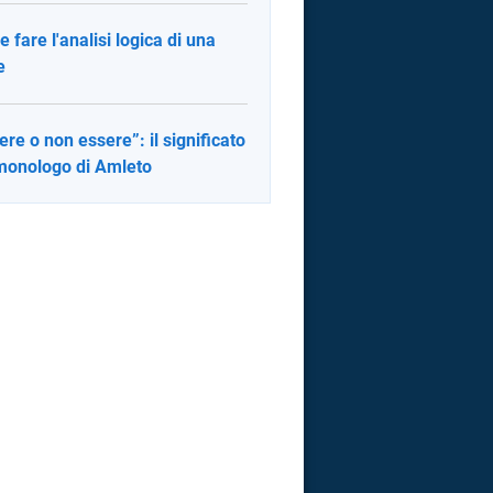
 fare l'analisi logica di una
e
ere o non essere”: il significato
monologo di Amleto