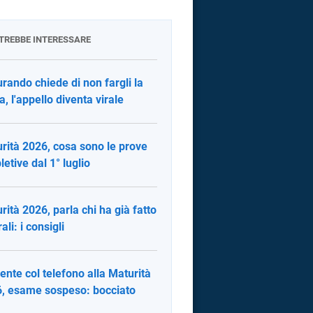
OTREBBE INTERESSARE
rando chiede di non fargli la
a, l'appello diventa virale
rità 2026, cosa sono le prove
letive dal 1° luglio
rità 2026, parla chi ha già fatto
rali: i consigli
ente col telefono alla Maturità
, esame sospeso: bocciato