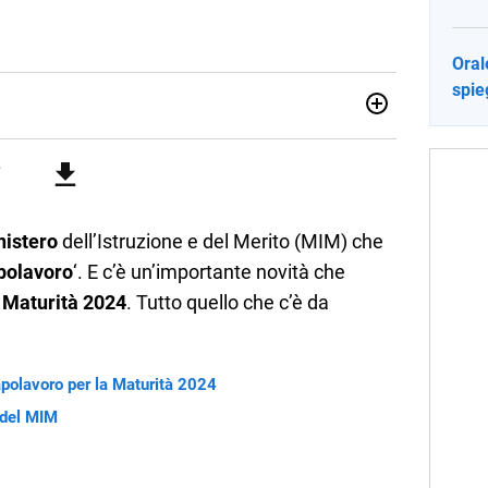
Oral
spie
no una giornalista pubblicista laureata in Scienze politiche.
a passione per la scrittura in un lavoro, e da lì non mi sono
 pane quotidiano, i libri la mia via per evadere e viaggiare con
nistero
dell’Istruzione e del Merito (MIM) che
polavoro
‘. E c’è un’importante novità che
a
Maturità 2024
. Tutto quello che c’è da
apolavoro per la Maturità 2024
 del MIM