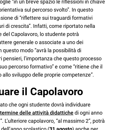
glie “in un breve spazio le riflessioni in chiave
orientativa sul percorso svolto”. In questo
sione di “riflettere sui traguardi formativi
uri di crescita”. Infatti, come riportato nella
ne del Capolavoro, lo studente potrà
rattere generale o associate a uno dei
n questo modo “avrà la possibilità di
pri pensieri, l’importanza che questo processo
suo percorso formativo” e come “ritiene che il
 allo sviluppo delle proprie competenze”.
uare il Capolavoro
cato che ogni studente dovrà individuare
termine delle attività didattiche
di ogni anno
ni”. L’ulteriore capolavoro, “al massimo 2”, potrà
 dell’anno scolastico (
31 agosto
) anche per