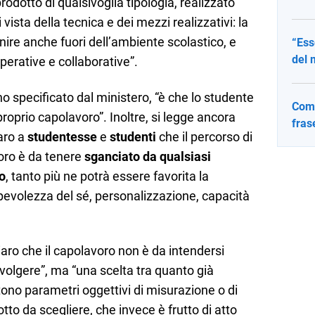
rodotto di qualsivoglia tipologia, realizzato
 vista della tecnica e dei mezzi realizzativi: la
nire anche fuori dell’ambiente scolastico, e
“Ess
del 
operative e collaborative”.
 specificato dal ministero, “è che lo studente
Come
roprio capolavoro”. Inoltre, si legge ancora
fras
iaro a
studentesse
e
studenti
che il percorso di
voro è da tenere
sganciato da qualsiasi
o
, tanto più ne potrà essere favorita la
evolezza del sé, personalizzazione, capacità
iaro che il capolavoro non è da intendersi
volgere”, ma “una scelta tra quanto già
tono parametri oggettivi di misurazione o di
otto da scegliere, che invece è frutto di atto