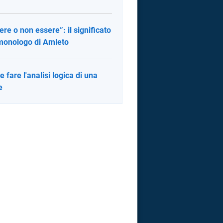
ere o non essere”: il significato
monologo di Amleto
 fare l'analisi logica di una
e