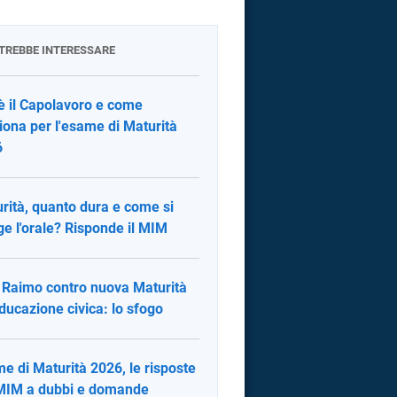
OTREBBE INTERESSARE
è il Capolavoro e come
iona per l'esame di Maturità
6
rità, quanto dura e come si
ge l'orale? Risponde il MIM
 Raimo contro nuova Maturità
ducazione civica: lo sfogo
e di Maturità 2026, le risposte
MIM a dubbi e domande