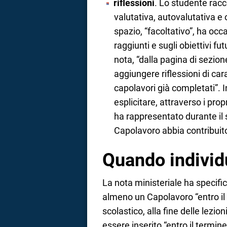
riflessioni
. Lo studente racco
valutativa, autovalutativa e 
spazio, “facoltativo”, ha occa
raggiunti e sugli obiettivi fut
nota, “dalla pagina di sezio
aggiungere riflessioni di ca
capolavori già completati”. I
esplicitare, attraverso i pro
ha rappresentato durante il 
Capolavoro abbia contribuito
Quando individ
La nota ministeriale ha specifi
almeno un Capolavoro “entro il
scolastico, alla fine delle lezio
essere inserito “entro il termine