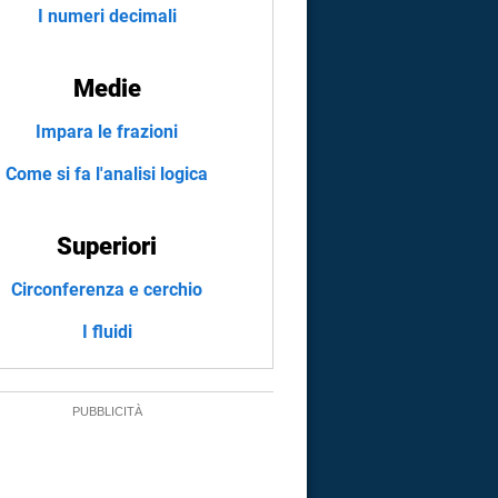
I numeri decimali
Medie
Impara le frazioni
Come si fa l'analisi logica
Superiori
Circonferenza e cerchio
I fluidi