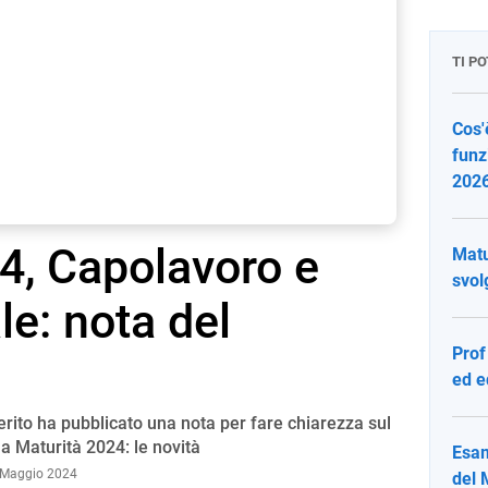
TI P
Cos'
funz
202
4, Capolavoro e
Matu
svol
le: nota del
Prof
ed e
Merito ha pubblicato una nota per fare chiarezza sul
la Maturità 2024: le novità
Esam
 Maggio 2024
del 