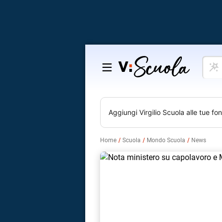
Cosa
Salta
vuoi
al
impar
contenuto
Aggiungi
Virgilio Scuola
alle tue fon
Home
Scuola
Mondo Scuola
News