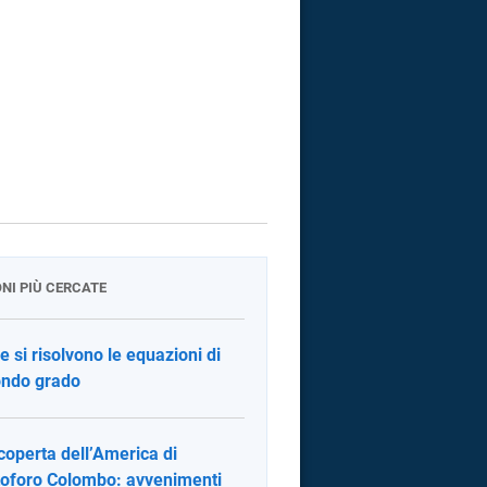
ONI PIÙ CERCATE
 si risolvono le equazioni di
ndo grado
coperta dell’America di
toforo Colombo: avvenimenti