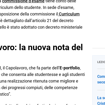
la
commissione d’esame
tiene conto delle
riculum dello studente. In sede d’esame,
isposizione della commissione il
Curriculum
o è dettagliato dall’articolo 21 del decreto
ello è stato adottato con decreto ministeriale
voro: la nuova nota del
LEZI
il Capolavoro, che fa parte dell’
E-portfolio
,
che consenta alle studentesse e agli studenti
Come
e una realizzazione ritenuta come migliore e
seco
dei progressi compiuti, delle competenze
stico”.
La s
Cris