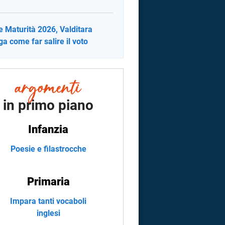
e Maturità 2026, Valditara
ga come far salire il voto
in primo piano
Infanzia
Poesie e filastrocche
Primaria
Impara tanti vocaboli
inglesi