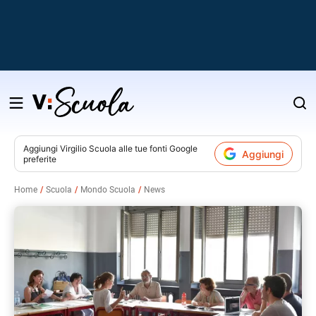
Salta
al
contenuto
Aggiungi
Virgilio Scuola
alle tue fonti Google
Aggiungi
preferite
v
Home
Scuola
Mondo Scuola
News
i