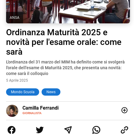
ANSA
Ordinanza Maturità 2025 e
novità per l'esame orale: come
sarà
L'ordinanza del 31 marzo del MIM ha definito come si svolgerà
l'orale dell'esame di Maturità 2025, che presenta una novità:
come sarà il colloquio
5 Aprile 2025
Mondo Scuola
News
E-
Camilla Ferrandi
MAIL
LINKEDIN
GIORNALISTA
Nata e cresciuta a Grosseto, sono una giornalista
pubblicista laureata in Scienze politiche. Nel 2016 decido
di trasformare la passione per la scrittura in un lavoro, e
da lì non mi sono più fermata. L’attualità è il mio pane