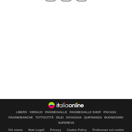
LIBERO
VIRGILIO
PAGINEGIALLE
PAGINEGIALLE SHOP
PGCASA
PAGINEBIANCHE
TUTTOCITTÀ
DILEI
SIVIAGGIA
QUIFINANZA
BUONISSIMO
SUPEREVA
Chi siamo
Note Legali
Privacy
Cookie Policy
Preferenze sui cookie