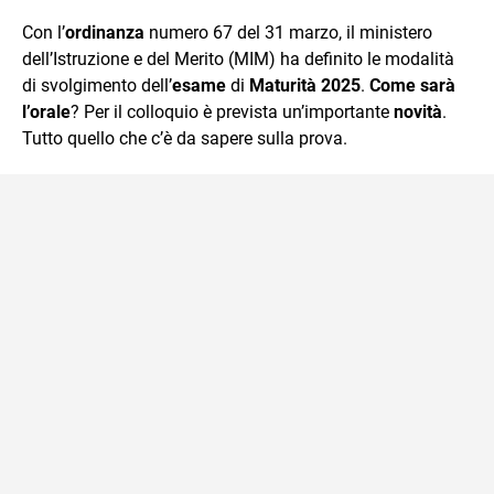
quotidiano, i libri la mia via per evadere e viaggiare con la
Con l’
ordinanza
numero 67 del 31 marzo, il ministero
mente.
dell’Istruzione e del Merito (MIM) ha definito le modalità
di svolgimento dell’
esame
di
Maturità 2025
.
Come sarà
l’orale
? Per il colloquio è prevista un’importante
novità
.
Tutto quello che c’è da sapere sulla prova.