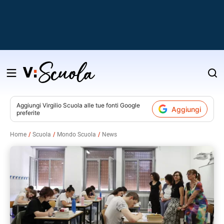
Salta
al
contenuto
Aggiungi
Virgilio Scuola
alle tue fonti Google
Aggiungi
preferite
v
Home
Scuola
Mondo Scuola
News
i