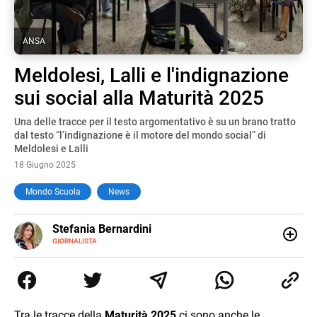
ANSA
Meldolesi, Lalli e l'indignazione
sui social alla Maturità 2025
Una delle tracce per il testo argomentativo è su un brano tratto
dal testo “l’indignazione è il motore del mondo social” di
Meldolesi e Lalli
18 Giugno 2025
Mondo Scuola
News
E-
Stefania Bernardini
MAIL
GIORNALISTA
Giornalista professionista dal 2012, ha collaborato con le
principali testate nazionali. Ha scritto e realizzato servizi
Tv di cronaca, politica, scuola, economia e spettacolo. Ha
esperienze nella redazione di testate giornalistiche online
e Tv e lavora anche nell’ambito social
Tra le tracce della
Maturità 2025
ci sono anche le