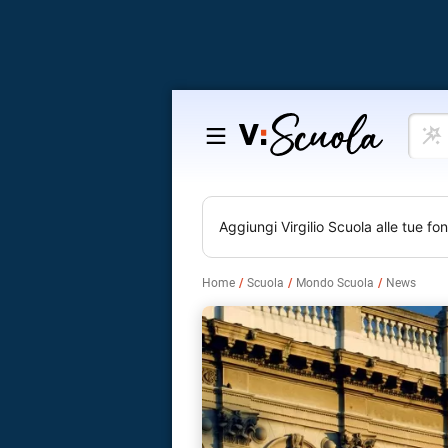
Cosa
Salta
vuoi
al
impar
contenuto
Aggiungi
Virgilio Scuola
alle tue fon
Home
Scuola
Mondo Scuola
News