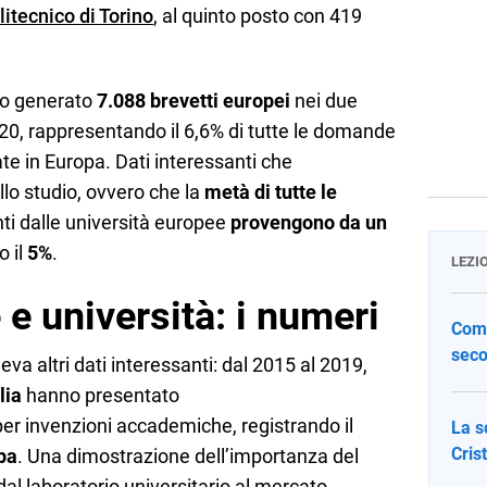
litecnico di Torino
, al quinto posto con 419
nno generato
7.088 brevetti europei
nei due
020, rappresentando il 6,6% di tutte le domande
te in Europa. Dati interessanti che
o studio, ovvero che la
metà di tutte le
ti dalle università europee
provengono da un
o il
5%
.
LEZI
 e università: i numeri
Come
seco
eva altri dati interessanti: dal 2015 al 2019,
lia
hanno presentato
r invenzioni accademiche, registrando il
La s
Cris
pa
. Una dimostrazione dell’importanza del
al laboratorio universitario al mercato.