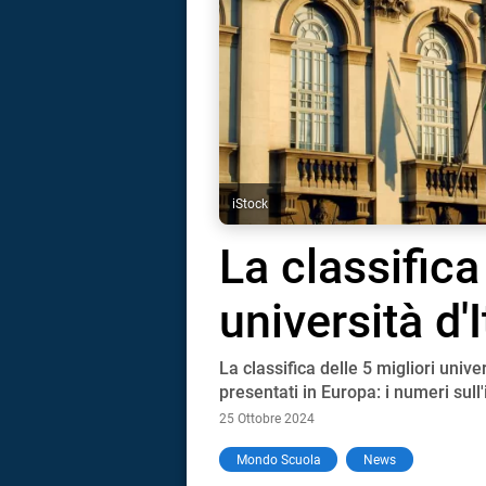
iStock
La classifica
università d'I
La classifica delle 5 migliori univ
presentati in Europa: i numeri sull
25 Ottobre 2024
i
Mondo Scuola
News
tografico