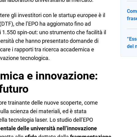
Come
re gli investitori con le startup europee è il
fras
(DTF), che l’EPO ha aggiornato fino ad
i 1.550 spin-out: uno strumento che facilità il
“Ess
iversità che hanno presentato domande di
del 
icare i rapporti tra ricerca accademica e
ovazione tecnologica.
mica e innovazione:
 futuro
otore trainante delle nuove scoperte, come
ulla scienza dei materiali, ed è stata
lla tecnologia laser. Lo studio dell’EPO
ntale delle università nell’innovazione
getta alle
sfide
dettate dalla
frammentazione