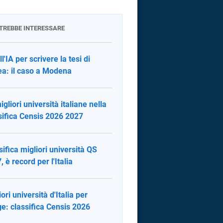
OTREBBE INTERESSARE
l'IA per scrivere la tesi di
ea: il caso a Modena
igliori università italiane nella
sifica Censis 2026 2027
sifica migliori università QS
, è record per l'Italia
ori università d'Italia per
e: classifica Censis 2026