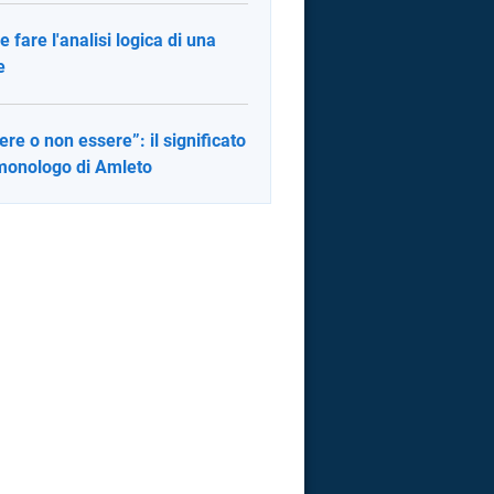
 fare l'analisi logica di una
e
ere o non essere”: il significato
monologo di Amleto