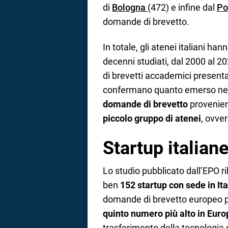
di
Bologna
(472) e infine dal
Po
domande di brevetto.
In totale, gli atenei italiani ha
decenni studiati, dal 2000 al 2
di brevetti accademici presenta
confermano quanto emerso nell
domande di brevetto
provenien
piccolo gruppo di atenei
, ovver
Startup italiane
Lo studio pubblicato dall’EPO ril
ben
152 startup con sede in Ita
domande di brevetto europeo pe
quinto numero più alto in Euro
trasferimento della tecnologia d