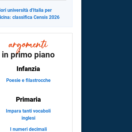
ori università d'Italia per
cina: classifica Censis 2026
in primo piano
Infanzia
Poesie e filastrocche
Primaria
Impara tanti vocaboli
inglesi
I numeri decimali