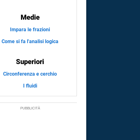
Medie
Impara le frazioni
Come si fa l'analisi logica
Superiori
Circonferenza e cerchio
I fluidi