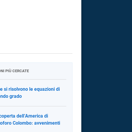
ONI PIÙ CERCATE
 si risolvono le equazioni di
ndo grado
coperta dell’America di
toforo Colombo: avvenimenti