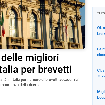
TI P
Ok al
laur
Le m
 delle migliori
clas
talia per brevetti
Clas
2027
ersità in Italia per numero di brevetti accademici
'importanza della ricerca
Migli
Legg