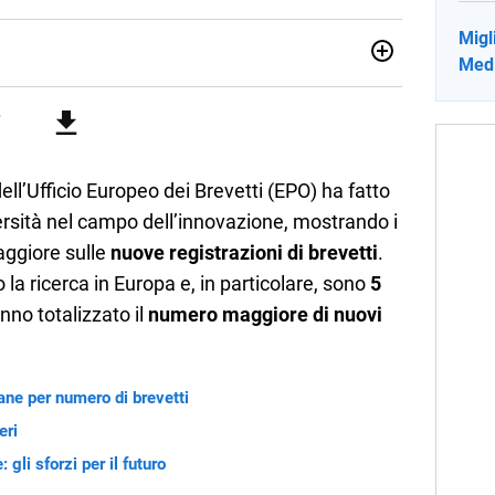
Migli
Medi
ia e Gestione delle Arti e delle Attività Culturali, vivo tra
rse sfumature dell'informazione e quelle storie di vita che
cultura e lifestyle, che trasformo in parole scritte per lavoro e
ll’Ufficio Europeo dei Brevetti (EPO) ha fatto
versità nel campo dell’innovazione, mostrando i
ggiore sulle
nuove registrazioni di brevetti
.
 la ricerca in Europa e, in particolare, sono
5
no totalizzato il
numero maggiore di nuovi
iane per numero di brevetti
eri
li sforzi per il futuro