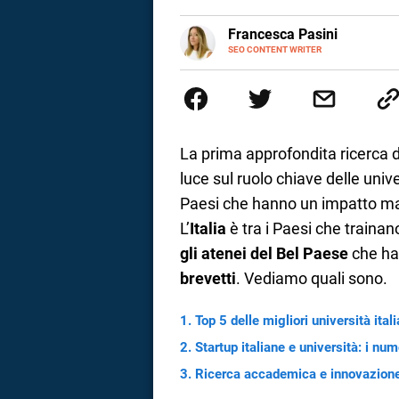
a
E-
Francesca Pasini
MAIL
SEO CONTENT WRITER
Content Writer laureata in Econom
correnze
l'Italia e la Spagna. Amo le dive
parlano di luoghi, viaggi unici, 
per passione.
La prima approfondita ricerca de
luce sul ruolo chiave delle uni
Paesi che hanno un impatto ma
L’
Italia
è tra i Paesi che trainano
gli atenei del Bel Paese
che han
brevetti
. Vediamo quali sono.
Top 5 delle migliori università ital
Startup italiane e università: i num
Ricerca accademica e innovazione: g