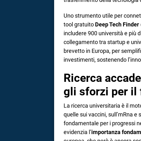
Uno strumento utile per connette
tool gratuito
Deep Tech Finder
includere 900 università e più d
collegamento tra startup e un
brevetto in Europa, per semplif
investimenti, sostenendo l’inn
Ricerca accade
gli sforzi per il
La ricerca universitaria è il m
quelle sui vaccini, sull’mRna e s
fondamentale per i progressi ne
evidenzia l’
importanza fondame
europea, che però è ancora sog