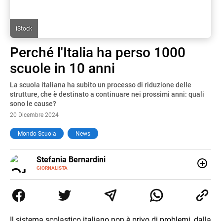
iStock
Perché l'Italia ha perso 1000
scuole in 10 anni
La scuola italiana ha subito un processo di riduzione delle
strutture, che è destinato a continuare nei prossimi anni: quali
sono le cause?
20 Dicembre 2024
Mondo Scuola
News
E-
Stefania Bernardini
MAIL
GIORNALISTA
Giornalista professionista dal 2012, ha collaborato con le
principali testate nazionali. Ha scritto e realizzato servizi
Tv di cronaca, politica, scuola, economia e spettacolo. Ha
esperienze nella redazione di testate giornalistiche online
e Tv e lavora anche nell’ambito social
Il sistema scolastico italiano non è privo di problemi, dalla