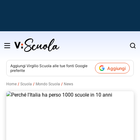
Salta
al
contenuto
Aggiungi
Virgilio Scuola
alle tue fonti Google
Aggiungi
preferite
v
Home
Scuola
Mondo Scuola
News
i