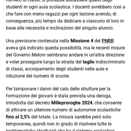
studenti in ogni aula scolastica. I docenti avrebbero così a
che fare con meno ragazzi per ogni lezione avendo, di
conseguenza, più tempo da dedicare a ciascuno di loro in
base alle necessità e inclinazioni del singolo alunno.
Una previsione contenuta nella
Missione 4
del
PNRR
aveva già indicato questa possibilità, ma le recenti misure
del Governo Meloni sembrano andare in un’altra direzione
e voler proseguire lungo la strada del
taglio
indiscriminato
di classi, accorpamento degli studenti nelle aule e
riduzione del numero di scuole.
Per tamponare i danni del calo delle strutture per la
formazione dei giovani è stata prevista una deroga,
introdotta dal decreto
Milleproroghe 2024
, che consente
di attivare un ulteriore numero di autonomie scolastiche
fino al 2,5%
del totale. La misura sarebbe però solo
temporanea, quindi non in grado di risolvere tutte le
problematiche strutturali che ha il sistema scolastico