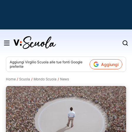
Salta
al
contenuto
Aggiungi
Virgilio Scuola
alle tue fonti Google
Aggiungi
preferite
v
Home
Scuola
Mondo Scuola
News
i