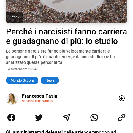
iStock
Perché i narcisisti fanno carriera
e guadagnano di più: lo studio
Le persone narcisiste fanno più velocemente carriera e
guadagnano di più: è quanto emerge da uno studio che ha
analizzato queste personalità
14 Settembre 2024
Mondo Scuola
News
E-
Francesca Pasini
MAIL
SEO CONTENT WRITER
Content Writer laureata in Economia e Gestione delle Arti
e delle Attività Culturali, vivo tra l'Italia e la Spagna. Amo
le diverse sfumature dell'informazione e quelle storie di
vita che parlano di luoghi, viaggi unici, cultura e lifestyle,
che trasformo in parole scritte per lavoro e per passione.
Gli
amministratori delegati
delle aziende tendono ad