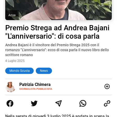
Ansa
Premio Strega ad Andrea Bajani
"L'anniversario": di cosa parla
Andrea Bajani è il vincitore del Premio Strega 2025 con il
romanzo "L'anniversario": ecco di cosa parla il nuovo libro dello
scrittore romano
4 Luglio 2025
Mondo Scuola
News
E-
Patrizia Chimera
MAIL
LINKEDIN
GIORNALISTA PUBBLICISTA
Giornalista pubblicista, è appassionata di sostenibilità e
cultura. Dopo la laurea in scienze della comunicazione ha
collaborato con grandi gruppi editoriali e agenzie di
comunicazione specializzandosi nella scrittura di articoli
sul mondo scolastico.
Nella serata di giovedì 3 luglio 2025 è andata in scena la