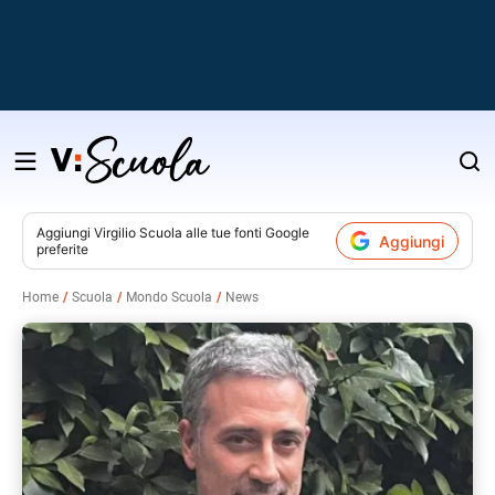
Salta
al
contenuto
Aggiungi
Virgilio Scuola
alle tue fonti Google
Aggiungi
preferite
v
Home
Scuola
Mondo Scuola
News
i