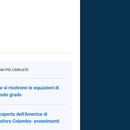
ONI PIÙ CERCATE
 si risolvono le equazioni di
ndo grado
coperta dell’America di
toforo Colombo: avvenimenti