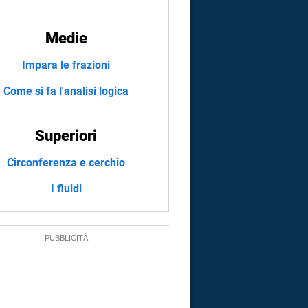
Medie
Impara le frazioni
Come si fa l'analisi logica
Superiori
Circonferenza e cerchio
I fluidi