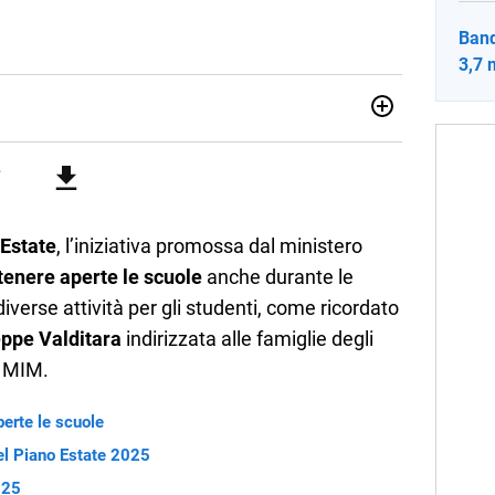
Band
3,7 
ia e Gestione delle Arti e delle Attività Culturali, vivo tra
rse sfumature dell'informazione e quelle storie di vita che
cultura e lifestyle, che trasformo in parole scritte per lavoro e
Estate
, l’iniziativa promossa dal ministero
tenere aperte le scuole
anche durante le
verse attività per gli studenti, come ricordato
eppe Valditara
indirizzata alle famiglie degli
l MIM.
perte le scuole
 nel Piano Estate 2025
025