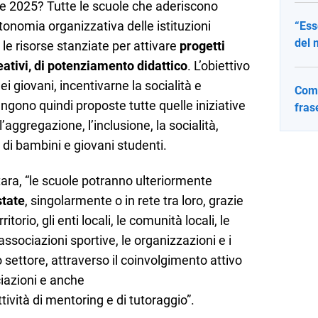
te 2025? Tutte le scuole che aderiscono
autonomia organizzativa delle istituzioni
“Ess
del 
 le risorse stanziate per attivare
progetti
creativi, di potenziamento didattico
. L’obiettivo
dei giovani, incentivarne la socialità e
Come
gono quindi proposte tutte quelle iniziative
fras
 l’aggregazione, l’inclusione, la socialità,
o di bambini e giovani studenti.
ra, “le scuole potranno ulteriormente
state
, singolarmente o in rete tra loro, grazie
ritorio, gli enti locali, le comunità locali, le
e associazioni sportive, le organizzazioni e i
o settore, attraverso il coinvolgimento attivo
ciazioni e anche
ttività di mentoring e di tutoraggio”.