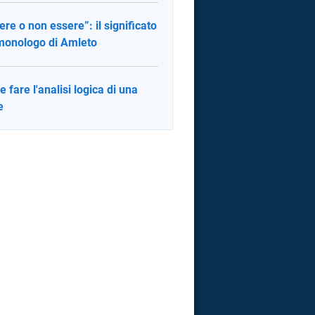
ere o non essere”: il significato
monologo di Amleto
 fare l'analisi logica di una
e