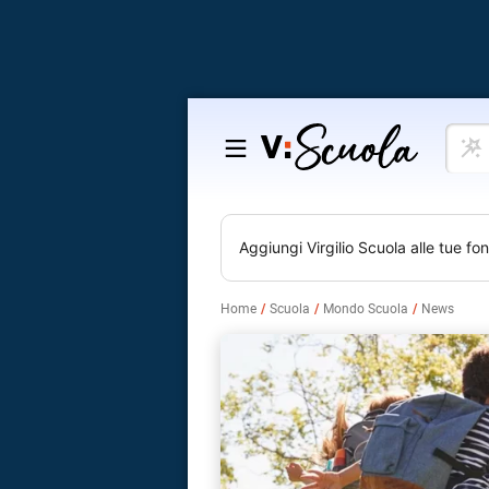
Cosa
Salta
vuoi
al
impar
contenuto
Aggiungi
Virgilio Scuola
alle tue fon
Home
Scuola
Mondo Scuola
News