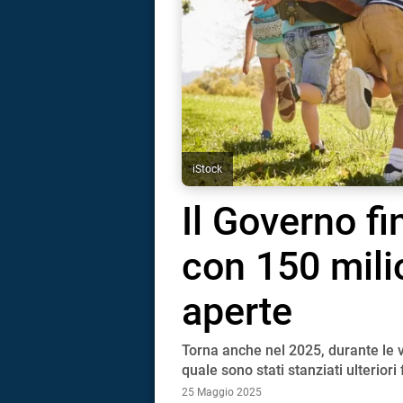
iStock
Il Governo fi
con 150 mili
aperte
Torna anche nel 2025, durante le va
i
quale sono stati stanziati ulterior
25 Maggio 2025
tografico