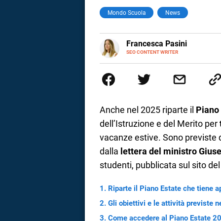
Mondo Scuola
News
a
correnze
E-
Francesca Pasini
MAIL
SEO CONTENT WRITER
Content Writer laureata in Econom
l'Italia e la Spagna. Amo le dive
parlano di luoghi, viaggi unici, 
per passione.
Anche nel 2025 riparte il
Piano 
dell’Istruzione e del Merito per
vacanze estive. Sono previste di
dalla
lettera del ministro Gius
studenti, pubblicata sul sito de
Riparte il Piano Estate che tiene a
Gli obiettivi e le attività previste
Come accedere al Piano Estate 2