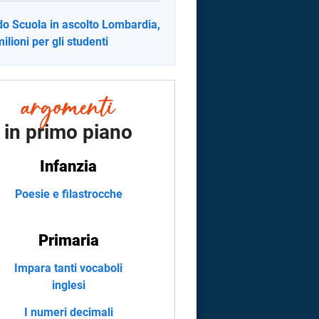
o Scuola in ascolto Lombardia,
milioni per gli studenti
in primo piano
Infanzia
Poesie e filastrocche
Primaria
Impara tanti vocaboli
inglesi
I numeri decimali