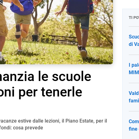
TI P
Scuo
di V
I pa
nanzia le scuole
MIM:
oni per tenerle
Vald
fami
canze estive dalle lezioni, il Piano Estate, per il
Comp
i fondi: cosa prevede
fine