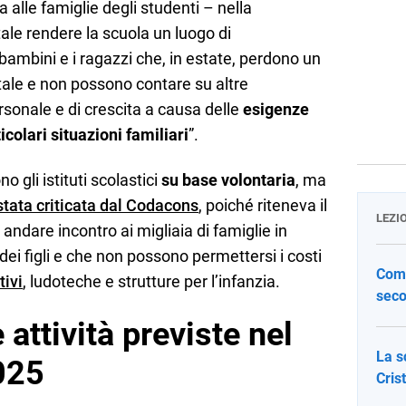
ta alle famiglie degli studenti – nella
le rendere la scuola un luogo di
bambini e i ragazzi che, in estate, perdono un
ale e non possono contare su altre
sonale e di crescita a causa delle
esigenze
icolari situazioni familiari
”.
o gli istituti scolastici
su base volontaria
, ma
stata criticata dal Codacons
, poiché riteneva il
LEZI
andare incontro ai migliaia di famiglie in
 dei figli e che non possono permettersi i costi
Come
tivi
, ludoteche e strutture per l’infanzia.
seco
e attività previste nel
La s
025
Cris