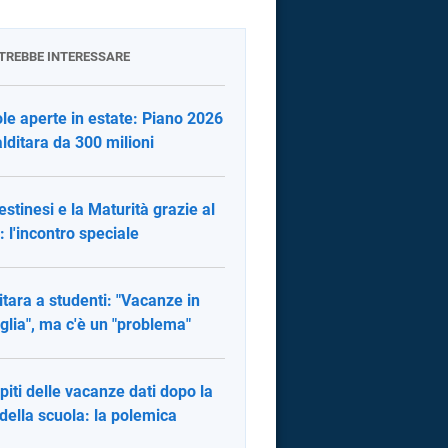
OTREBBE INTERESSARE
le aperte in estate: Piano 2026
alditara da 300 milioni
lestinesi e la Maturità grazie al
 l'incontro speciale
itara a studenti: "Vacanze in
glia", ma c'è un "problema"
iti delle vacanze dati dopo la
 della scuola: la polemica