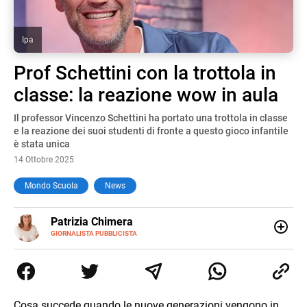
Ipa
Prof Schettini con la trottola in
classe: la reazione wow in aula
Il professor Vincenzo Schettini ha portato una trottola in classe
e la reazione dei suoi studenti di fronte a questo gioco infantile
è stata unica
14 Ottobre 2025
Mondo Scuola
News
E-
Patrizia Chimera
MAIL
LINKEDIN
GIORNALISTA PUBBLICISTA
Giornalista pubblicista, è appassionata di sostenibilità e
cultura. Dopo la laurea in scienze della comunicazione ha
collaborato con grandi gruppi editoriali e agenzie di
comunicazione specializzandosi nella scrittura di articoli
sul mondo scolastico.
Cosa succede quando le nuove generazioni vengono in