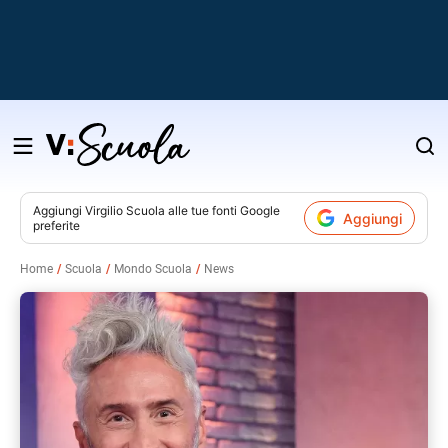
Salta
al
contenuto
Aggiungi
Virgilio Scuola
alle tue fonti Google
Aggiungi
preferite
v
Home
Scuola
Mondo Scuola
News
i