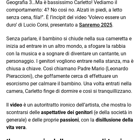
Geografia 3…Ma è bassissimo Carletto! Vediamo il
comportamento: 4? No così no. Alzati in piedi, a letto
senza cena, fila!”. È l’incipit del video ‘Volevo essere un
duro’ di Lucio Corsi, presentato a
Sanremo 2025
.
Senza parlare, il bambino si chiude nella sua cameretta e
inizia ad entrare in un altro mondo, a sfogare la rabbia
con la musica e a sognare di diventare un cantante, un
personaggio. I genitori vogliono entrare nella stanza, ma è
chiusa a chiave. Così chiamano Padre Mario (Leonardo
Pieraccioni), che goffamente cerca di effettuare un
esorcismo per calmare il bambino. Una volta entrati nella
camera, Carletto finge di dormire e così si tranquillizzano.
Il
video
è un autoritratto ironico dell’artista, che mostra lo
scontrarsi delle
aspettative dei genitori
(e della società in
generale) e delle proprie
passioni
, con la
disillusione della
vita vera
.