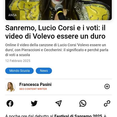
ANSA
Sanremo, Lucio Corsi e i voti: il
video di Volevo essere un duro
Online il video della canzone di Lucio Corsi 'Volevo essere un
duro', con Pieraccioni e Ceccherini: il significato e perché parla
di voti a scuola
12 Febbraio 2025
Mondo Scuola
News
E-
Francesca Pasini
MAIL
SEO CONTENT WRITER
Content Writer laureata in Economia e Gestione delle Arti
e delle Attività Culturali, vivo tra l'Italia e la Spagna. Amo
le diverse sfumature dell'informazione e quelle storie di
vita che parlano di luoghi, viaggi unici, cultura e lifestyle,
che trasformo in parole scritte per lavoro e per passione.
A poche ore dal debutto al
Festival di Sanremo 2025
, è