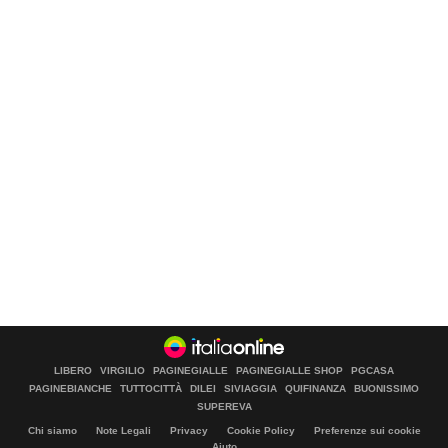
LIBERO
VIRGILIO
PAGINEGIALLE
PAGINEGIALLE SHOP
PGCASA
PAGINEBIANCHE
TUTTOCITTÀ
DILEI
SIVIAGGIA
QUIFINANZA
BUONISSIMO
SUPEREVA
Chi siamo
Note Legali
Privacy
Cookie Policy
Preferenze sui cookie
Aiuto