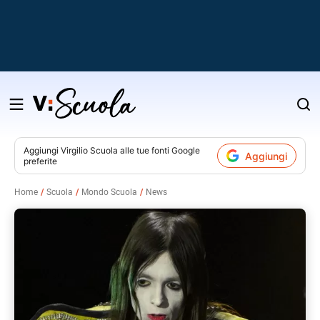
Salta
al
contenuto
Aggiungi
Virgilio Scuola
alle tue fonti Google
Aggiungi
preferite
v
Home
Scuola
Mondo Scuola
News
i