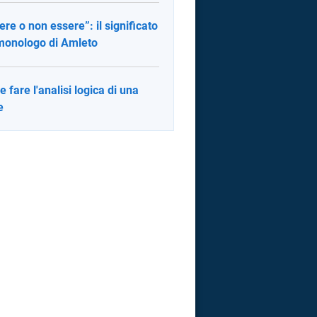
ere o non essere”: il significato
monologo di Amleto
 fare l'analisi logica di una
e