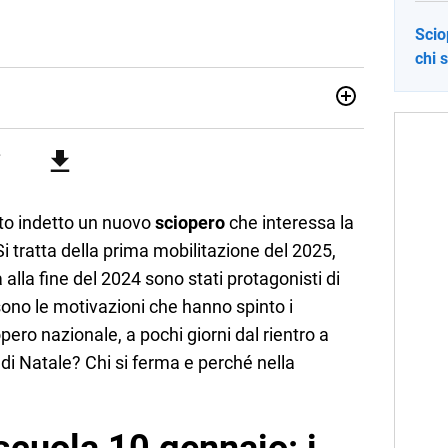
Scio
chi 
sionata di sostenibilità e cultura. Dopo la laurea in scienze
ato con grandi gruppi editoriali e agenzie di
nella scrittura di articoli sul mondo scolastico.
to indetto un nuovo
sciopero
che interessa la
Si tratta della prima mobilitazione del 2025,
 alla fine del 2024 sono stati protagonisti di
sono le motivazioni che hanno spinto i
pero nazionale, a pochi giorni dal rientro a
di Natale? Chi si ferma e perché nella