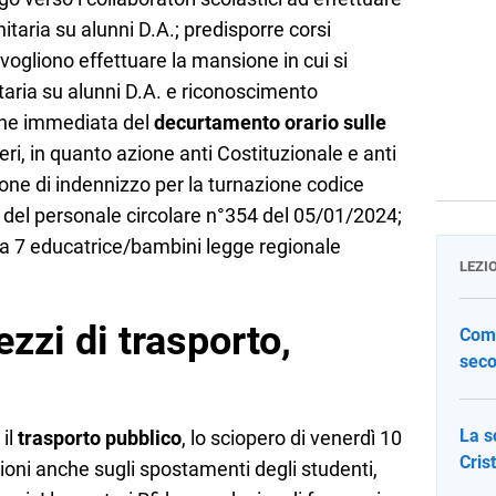
itaria su alunni D.A.; predisporre corsi
e vogliono effettuare la mansione in cui si
taria su alunni D.A. e riconoscimento
one immediata del
decurtamento orario sulle
eri, in quanto azione anti Costituzionale e anti
ne di indennizzo per la turnazione codice
ni del personale circolare n°354 del 05/01/2024;
1 a 7 educatrice/bambini legge regionale
LEZI
zzi di trasporto,
Come
seco
La s
 il
trasporto pubblico
, lo sciopero di venerdì 10
Cris
oni anche sugli spostamenti degli studenti,