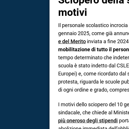
Sciopero della 
motivi
Il personale scolastico incrocia
gennaio 2025, come già annun
e del Merito
inviata a fine 2024
mobilitazione di tutto il perso
tempo determinato che indeterm
scuola è stato indetto dal CSL
Europei) e, come ricordato dal 
protesta, riguarda le scuole pub
di ogni ordine e grado, compres
I motivi dello sciopero del 10 g
sindacale, che chiede al Ministe
più oneroso degli stipendi
port
abolizione immediata dell’obblig