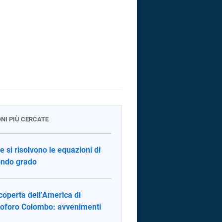
ONI PIÙ CERCATE
 si risolvono le equazioni di
ndo grado
coperta dell’America di
toforo Colombo: avvenimenti