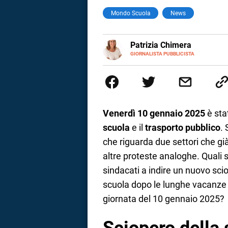
Mondo Scuola
News
a
correnze
E-
Patrizia Chimera
MAIL
LINKEDIN
GIORNALISTA PUBBLICISTA
Giornalista pubblicista, è appas
della comunicazione ha collabor
comunicazione specializzandosi 
Venerdì 10 gennaio 2025
è sta
scuola
e il
trasporto pubblico
. 
che riguarda due settori che già
altre proteste analoghe. Quali 
sindacati a indire un nuovo scio
scuola dopo le lunghe vacanze 
giornata del 10 gennaio 2025?