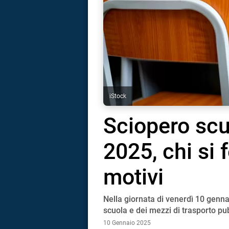
iStock
Sciopero scu
2025, chi si 
motivi
Nella giornata di venerdì 10 genna
i
scuola e dei mezzi di trasporto pu
10 Gennaio 2025
tografico