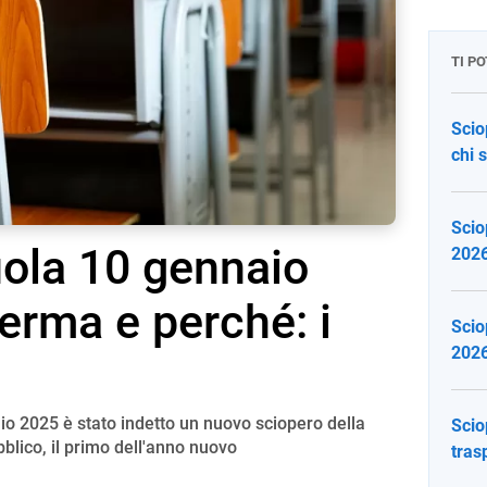
TI P
Scio
chi 
Scio
ola 10 gennaio
2026
ferma e perché: i
Scio
2026
io 2025 è stato indetto un nuovo sciopero della
Scio
bblico, il primo dell'anno nuovo
tras