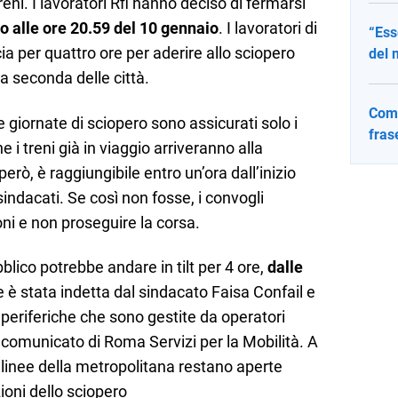
treni. I lavoratori Rfi hanno deciso di fermarsi
no alle ore 20.59 del 10 gennaio
. I lavoratori di
“Ess
ia per quattro ore per aderire allo sciopero
del 
 a seconda delle città.
Come
 giornate di sciopero sono assicurati solo i
fras
e i treni già in viaggio arriveranno alla
erò, è raggiungibile entro un’ora dall’inizio
sindacati. Se così non fosse, i convogli
oni e non proseguire la corsa.
ubblico potrebbe andare in tilt per 4 ore,
dalle
ne è stata indetta dal sindacato Faisa Confail e
e periferiche che sono gestite da operatori
 comunicato di Roma Servizi per la Mobilità. A
 linee della metropolitana restano aperte
ioni dello sciopero