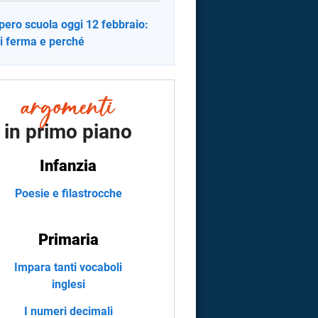
pero scuola oggi 12 febbraio:
si ferma e perché
in primo piano
Infanzia
Poesie e filastrocche
Primaria
Impara tanti vocaboli
inglesi
I numeri decimali