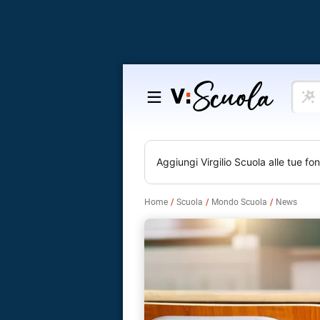
Cosa
Salta
vuoi
al
impar
contenuto
Aggiungi
Virgilio Scuola
alle tue fon
Home
Scuola
Mondo Scuola
News