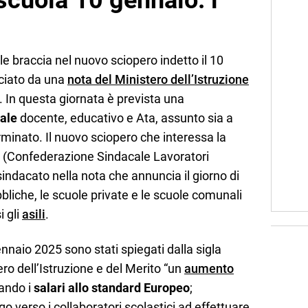
scuola 10 gennaio: i
 le braccia nel nuovo sciopero indetto il 10
ciato da una
nota del Ministero dell’Istruzione
. In questa giornata è prevista una
nale
docente, educativo e Ata, assunto sia a
inato. Il nuovo sciopero che interessa la
E (Confederazione Sindacale Lavoratori
sindacato nella nota che annuncia il giorno di
bliche, le scuole private e le scuole comunali
i gli
asili
.
ennaio 2025 sono stati spiegati dalla sigla
ro dell’Istruzione e del Merito “un
aumento
ando i
salari allo standard Europeo
;
o verso i collaboratori scolastici ad effettuare