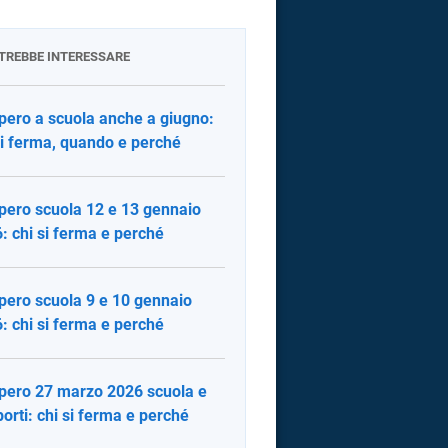
OTREBBE INTERESSARE
pero a scuola anche a giugno:
si ferma, quando e perché
pero scuola 12 e 13 gennaio
: chi si ferma e perché
pero scuola 9 e 10 gennaio
: chi si ferma e perché
pero 27 marzo 2026 scuola e
porti: chi si ferma e perché