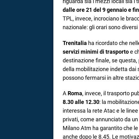
riguarda sia i mezzi locali sia i 
dalle ore 21 del 9 gennaio e fi
TPL, invece, incrociano le bracc
nazionale: gli orari sono diversi
Trenitalia
ha ricordato che nelle
servizi minimi di trasporto
e ch
destinazione finale, se questa, p
della mobilitazione indetta dai 
possono fermarsi in altre stazi
A
Roma
, invece, il trasporto p
8.30 alle 12.30
: la mobilitazio
interessa la rete Atac e le line
privati, come annunciato da un
Milano Atm ha garantito che le
anche dopo le 8.45. Le motivaz