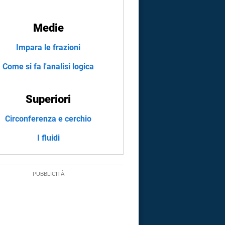
Medie
Impara le frazioni
Come si fa l'analisi logica
Superiori
Circonferenza e cerchio
I fluidi