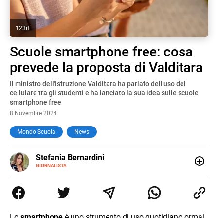
123rf
Scuole smartphone free: cosa
prevede la proposta di Valditara
Il ministro dell'Istruzione Valditara ha parlato dell'uso del
cellulare tra gli studenti e ha lanciato la sua idea sulle scuole
smartphone free
8 Novembre 2024
Mondo Scuola
News
E-
Stefania Bernardini
MAIL
GIORNALISTA
Giornalista professionista dal 2012, ha collaborato con le
principali testate nazionali. Ha scritto e realizzato servizi
Tv di cronaca, politica, scuola, economia e spettacolo. Ha
esperienze nella redazione di testate giornalistiche online
e Tv e lavora anche nell’ambito social
Lo
smartphone
è uno strumento di uso quotidiano ormai