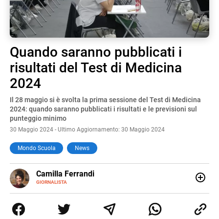
Quando saranno pubblicati i
risultati del Test di Medicina
2024
Il 28 maggio si è svolta la prima sessione del Test di Medicina
2024: quando saranno pubblicati i risultati e le previsioni sul
punteggio minimo
30 Maggio 2024 - Ultimo Aggiornamento: 30 Maggio 2024
Mondo Scuola
News
E-
Camilla Ferrandi
MAIL
LINKEDIN
GIORNALISTA
Nata e cresciuta a Grosseto, sono una giornalista
pubblicista laureata in Scienze politiche. Nel 2016 decido
di trasformare la passione per la scrittura in un lavoro, e
da lì non mi sono più fermata. L’attualità è il mio pane