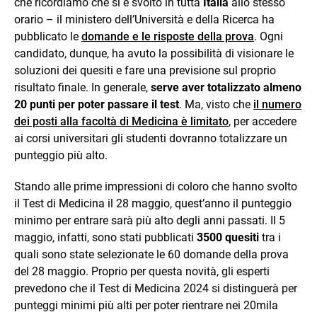
che ricordiamo che si è svolto in tutta
Italia
allo stesso
orario – il ministero dell’Università e della Ricerca ha
pubblicato le
domande e le risposte della prova
. Ogni
candidato, dunque, ha avuto la possibilità di visionare le
soluzioni dei quesiti e fare una previsione sul proprio
risultato finale. In generale,
serve aver totalizzato almeno
20 punti per poter passare il test
. Ma, visto che
il numero
dei posti alla facoltà di Medicina è limitato
, per accedere
ai corsi universitari gli studenti dovranno totalizzare un
punteggio più alto.
Stando alle prime impressioni di coloro che hanno svolto
il Test di Medicina il 28 maggio, quest’anno il punteggio
minimo per entrare sarà più alto degli anni passati. Il 5
maggio, infatti, sono stati pubblicati
3500 quesiti
tra i
quali sono state selezionate le 60 domande della prova
del 28 maggio. Proprio per questa novità, gli esperti
prevedono che il Test di Medicina 2024 si distinguerà per
punteggi minimi più alti per poter rientrare nei 20mila