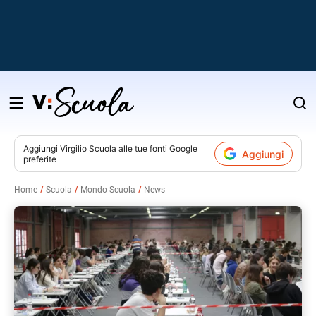
Salta
al
contenuto
Aggiungi
Virgilio Scuola
alle tue fonti Google
Aggiungi
preferite
v
Home
Scuola
Mondo Scuola
News
i