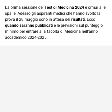
quotidiano, i libri la mia via per evadere e viaggiare con la
La prima sessione del
Test di Medicina 2024
è ormai alle
mente.
spalle. Adesso gli aspiranti medici che hanno svolto la
prova il 28 maggio sono in attesa dei
risultati
. Ecco
quando saranno pubblicati
e le previsioni sul punteggio
minimo per entrare alla facoltà di Medicina nell’anno
accademico 2024-2025.