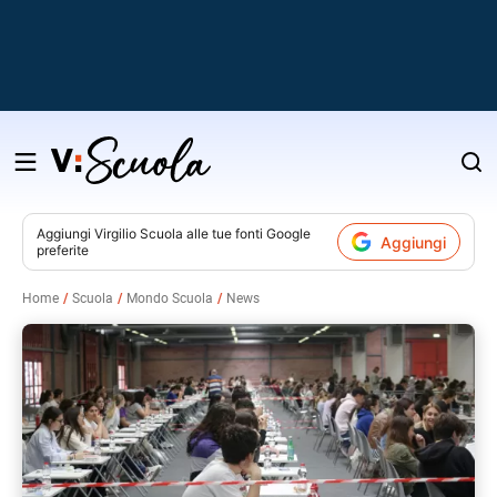
Salta
al
contenuto
Aggiungi
Virgilio Scuola
alle tue fonti Google
Aggiungi
preferite
v
Home
Scuola
Mondo Scuola
News
i