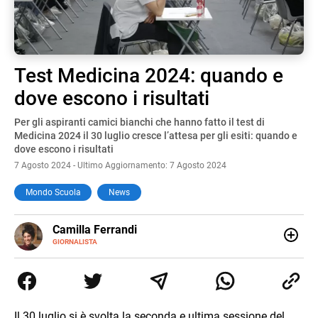
Test Medicina 2024: quando e
dove escono i risultati
Per gli aspiranti camici bianchi che hanno fatto il test di
Medicina 2024 il 30 luglio cresce l’attesa per gli esiti: quando e
dove escono i risultati
7 Agosto 2024 - Ultimo Aggiornamento: 7 Agosto 2024
Mondo Scuola
News
E-
Camilla Ferrandi
MAIL
LINKEDIN
GIORNALISTA
Nata e cresciuta a Grosseto, sono una giornalista
pubblicista laureata in Scienze politiche. Nel 2016 decido
di trasformare la passione per la scrittura in un lavoro, e
da lì non mi sono più fermata. L’attualità è il mio pane
quotidiano, i libri la mia via per evadere e viaggiare con la
Il 30 luglio si è svolta la seconda e ultima sessione del