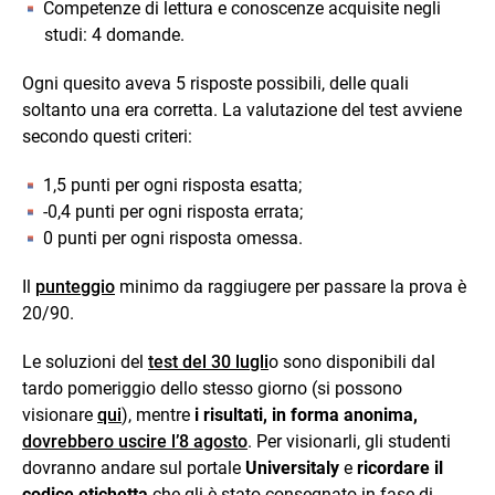
Competenze di lettura e conoscenze acquisite negli
studi: 4 domande.
Ogni quesito aveva 5 risposte possibili, delle quali
soltanto una era corretta. La valutazione del test avviene
secondo questi criteri:
1,5 punti per ogni risposta esatta;
-0,4 punti per ogni risposta errata;
0 punti per ogni risposta omessa.
Il
punteggio
minimo da raggiugere per passare la prova è
20/90.
Le soluzioni del
test del 30 lugli
o sono disponibili dal
tardo pomeriggio dello stesso giorno (si possono
visionare
qui
), mentre
i risultati, in forma anonima,
dovrebbero uscire l’8 agosto
. Per visionarli, gli studenti
dovranno andare sul portale
Universitaly
e
ricordare il
codice etichetta
che gli è stato consegnato in fase di