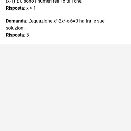
(x-1) ≥ 0 sono i numeri reali x tali che:
Risposta
: x > 1
Domanda
: L’equazione x³-2x²-x-6=0 ha tra le sue
soluzioni:
Risposta
: 3