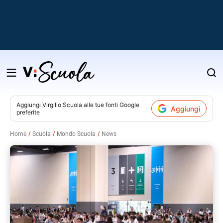
Salta
al
contenuto
Aggiungi
Virgilio Scuola
alle tue fonti Google
Aggiungi
preferite
v
Home
Scuola
Mondo Scuola
News
i