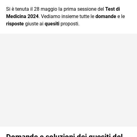
quotidiano, i libri la mia via per evadere e viaggiare con la
Si è tenuta il 28 maggio la prima sessione del
Test di
mente.
Medicina 2024
. Vediamo insieme tutte le
domande
e le
risposte
giuste ai
quesiti
proposti.
Domande e soluzioni dei quesiti del