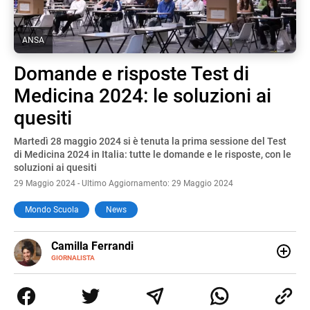
ANSA
Domande e risposte Test di
Medicina 2024: le soluzioni ai
quesiti
Martedì 28 maggio 2024 si è tenuta la prima sessione del Test
di Medicina 2024 in Italia: tutte le domande e le risposte, con le
soluzioni ai quesiti
29 Maggio 2024 - Ultimo Aggiornamento: 29 Maggio 2024
Mondo Scuola
News
E-
Camilla Ferrandi
MAIL
LINKEDIN
GIORNALISTA
Nata e cresciuta a Grosseto, sono una giornalista
pubblicista laureata in Scienze politiche. Nel 2016 decido
di trasformare la passione per la scrittura in un lavoro, e
da lì non mi sono più fermata. L’attualità è il mio pane