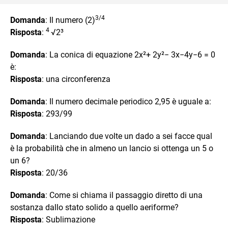
3/4
Domanda
: Il numero (2)
4
Risposta
:
√2³
Domanda
: La conica di equazione 2x²+ 2y²− 3x−4y−6 = 0
è:
Risposta
: una circonferenza
Domanda
: Il numero decimale periodico 2,95 è uguale a:
Risposta
: 293/99
Domanda
: Lanciando due volte un dado a sei facce qual
è la probabilità che in almeno un lancio si ottenga un 5 o
un 6?
Risposta
: 20/36
Domanda
: Come si chiama il passaggio diretto di una
sostanza dallo stato solido a quello aeriforme?
Risposta
: Sublimazione