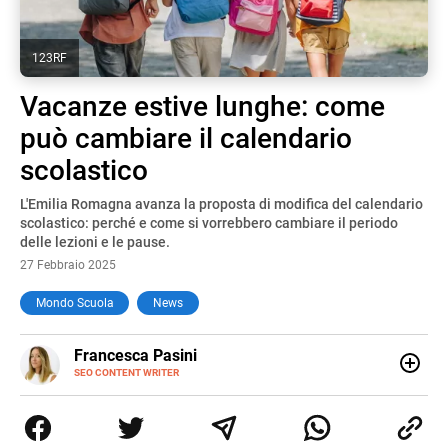
123RF
Vacanze estive lunghe: come
può cambiare il calendario
scolastico
L'Emilia Romagna avanza la proposta di modifica del calendario
scolastico: perché e come si vorrebbero cambiare il periodo
delle lezioni e le pause.
27 Febbraio 2025
Mondo Scuola
News
E-
Francesca Pasini
MAIL
SEO CONTENT WRITER
Content Writer laureata in Economia e Gestione delle Arti
e delle Attività Culturali, vivo tra l'Italia e la Spagna. Amo
le diverse sfumature dell'informazione e quelle storie di
vita che parlano di luoghi, viaggi unici, cultura e lifestyle,