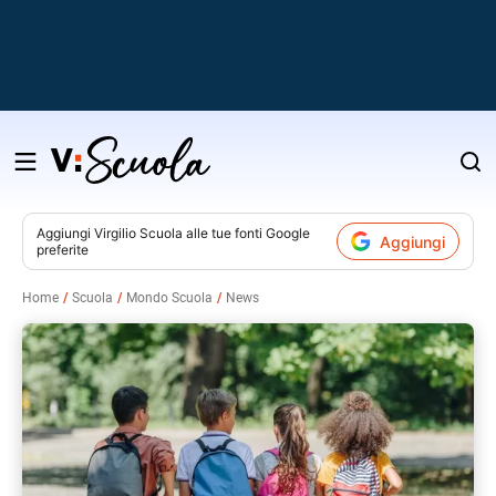
Salta
al
contenuto
Aggiungi
Virgilio Scuola
alle tue fonti Google
Aggiungi
preferite
v
Home
Scuola
Mondo Scuola
News
i