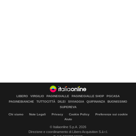
LIBERO
VIRGILIO
PAGINEGIALLE
PAGINEGIALLE SHOP
PGCASA
PAGINEBIANCHE
TUTTOCITTÀ
DILEI
SIVIAGGIA
QUIFINANZA
BUONISSIMO
SUPEREVA
Chi siamo
Note Legali
Privacy
Cookie Policy
Preferenze sui cookie
Aiuto
© Italiaonline S.p.A. 2026
Direzione e coordinamento di Libero Acquisition S.á r.l.